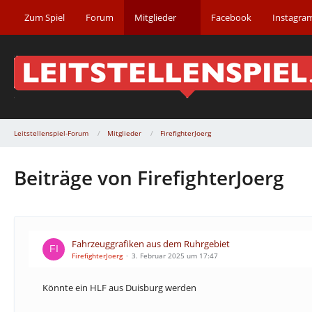
Zum Spiel
Forum
Mitglieder
Facebook
Instagra
Leitstellenspiel-Forum
Mitglieder
FirefighterJoerg
Beiträge von FirefighterJoerg
Fahrzeuggrafiken aus dem Ruhrgebiet
FirefighterJoerg
3. Februar 2025 um 17:47
Könnte ein HLF aus Duisburg werden