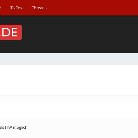
m
TikTok
Threads
els ITW möglich.