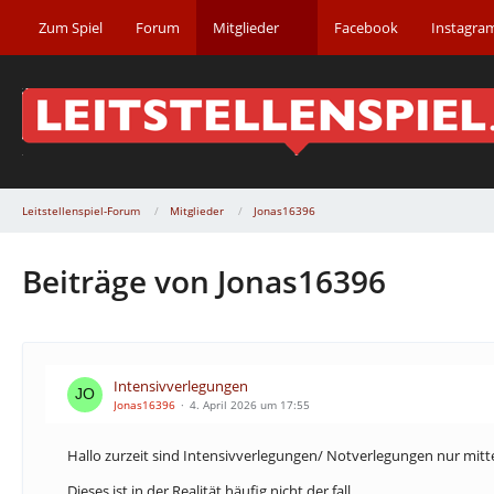
Zum Spiel
Forum
Mitglieder
Facebook
Instagra
Leitstellenspiel-Forum
Mitglieder
Jonas16396
Beiträge von Jonas16396
Intensivverlegungen
Jonas16396
4. April 2026 um 17:55
Hallo zurzeit sind Intensivverlegungen/ Notverlegungen nur mitt
Dieses ist in der Realität häufig nicht der fall.