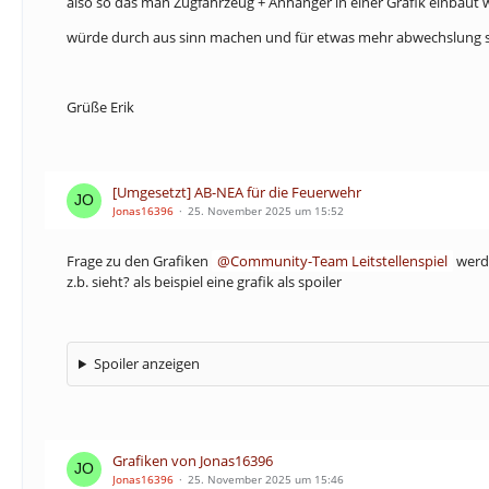
also so das man Zugfahrzeug + Anhänger in einer Grafik einbaut 
würde durch aus sinn machen und für etwas mehr abwechslung sorg
Grüße Erik
[Umgesetzt] AB-NEA für die Feuerwehr
Jonas16396
25. November 2025 um 15:52
Frage zu den Grafiken
Community-Team Leitstellenspiel
werde
z.b. sieht? als beispiel eine grafik als spoiler
Spoiler anzeigen
Grafiken von Jonas16396
Jonas16396
25. November 2025 um 15:46