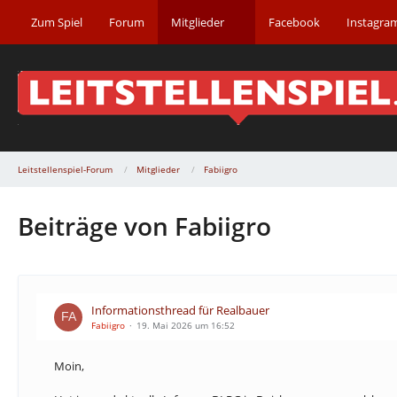
Zum Spiel
Forum
Mitglieder
Facebook
Instagra
Leitstellenspiel-Forum
Mitglieder
Fabiigro
Beiträge von Fabiigro
Informationsthread für Realbauer
Fabiigro
19. Mai 2026 um 16:52
Moin,