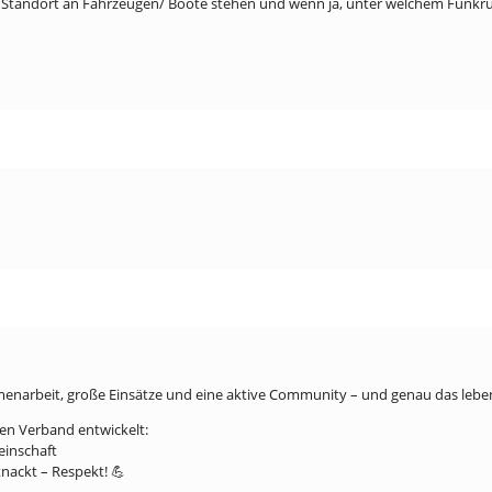
m Standort an Fahrzeugen/ Boote stehen und wenn ja, unter welchem Funkru
mmenarbeit, große Einsätze und eine aktive Community – und genau das lebe
ken Verband entwickelt:
einschaft
nackt – Respekt! 💪