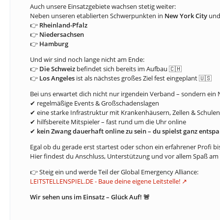
Auch unsere Einsatzgebiete wachsen stetig weiter:
Neben unseren etablierten Schwerpunkten in
New York City
un
👉
Rheinland-Pfalz
👉
Niedersachsen
👉
Hamburg
Und wir sind noch lange nicht am Ende:
👉
Die Schweiz
befindet sich bereits im Aufbau 🇨🇭
👉
Los Angeles
ist als nächstes großes Ziel fest eingeplant 🇺🇸
Bei uns erwartet dich nicht nur irgendein Verband – sondern ein 
✔ regelmäßige Events & Großschadenslagen
✔ eine starke Infrastruktur mit Krankenhäusern, Zellen & Schulen
✔ hilfsbereite Mitspieler – fast rund um die Uhr online
✔
kein Zwang dauerhaft online zu sein – du spielst ganz entspa
Egal ob du gerade erst startest oder schon ein erfahrener Profi bis
Hier findest du Anschluss, Unterstützung und vor allem Spaß am 
👉 Steig ein und werde Teil der Global Emergency Alliance:
LEITSTELLENSPIEL.DE - Baue deine eigene Leitstelle!
Wir sehen uns im Einsatz – Glück Auf! 🚨