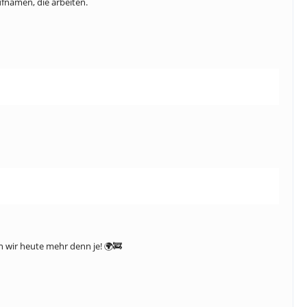
fnamen, die arbeiten.
n wir heute mehr denn je! 🌍🚒