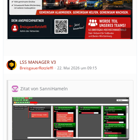
LSS MANAGER V3
BreisgauerRotzleffl
22. Mai 2026 um 09:15
Zitat von SanniHameln