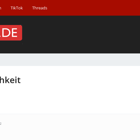
m
TikTok
Threads
hkeit
2