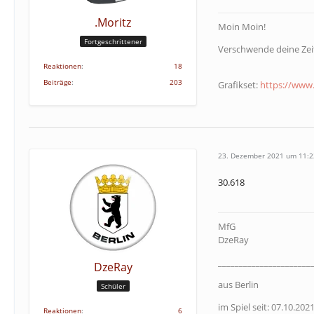
.Moritz
Moin Moin!
Fortgeschrittener
Verschwende deine Zeit
Reaktionen
18
Beiträge
203
Grafikset:
https://www.
23. Dezember 2021 um 11:2
30.618
MfG
DzeRay
______________________
DzeRay
aus Berlin
Schüler
im Spiel seit:
07.10.202
Reaktionen
6