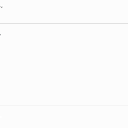
er
8
0