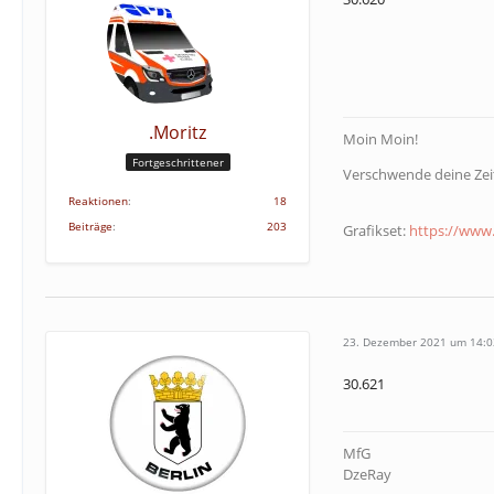
.Moritz
Moin Moin!
Fortgeschrittener
Verschwende deine Zeit
Reaktionen
18
Beiträge
203
Grafikset:
https://www.
23. Dezember 2021 um 14:0
30.621
MfG
DzeRay