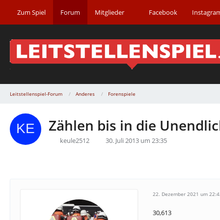
Zum Spiel
Forum
Mitglieder
Facebook
Instagra
Leitstellenspiel-Forum
Anderes
Forenspiele
Zählen bis in die Unendlic
keule2512
30. Juli 2013 um 23:35
22. Dezember 2021 um 22:4
30,613