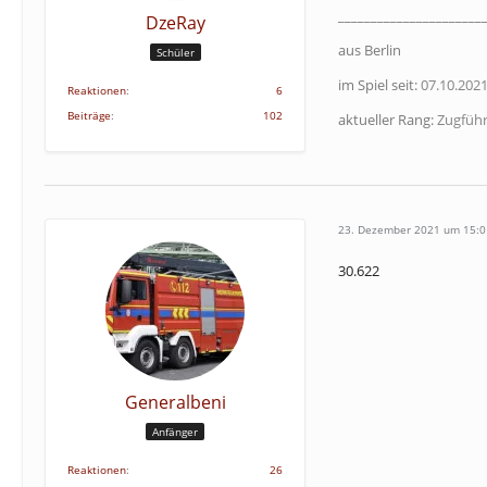
______________________
DzeRay
aus Berlin
Schüler
im Spiel seit:
07.10.202
Reaktionen
6
Beiträge
102
aktueller Rang:
Zugführ
23. Dezember 2021 um 15:0
30.622
Generalbeni
Anfänger
Reaktionen
26