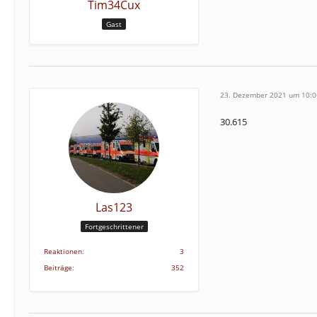
Tim34Cux
Gast
23. Dezember 2021 um 10:0
30.615
Las123
Fortgeschrittener
Reaktionen
3
Beiträge
352