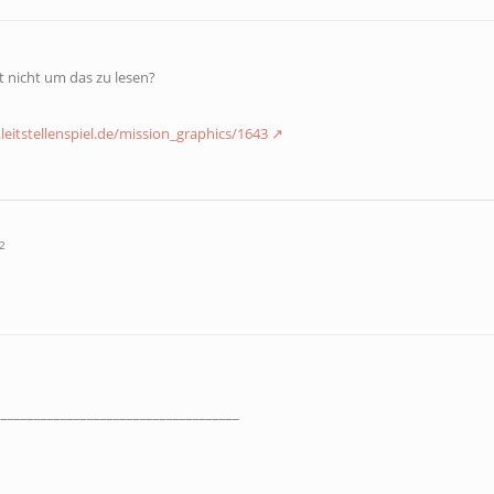
 nicht um das zu lesen?
leitstellenspiel.de/mission_graphics/1643
2
_____________________________________
1