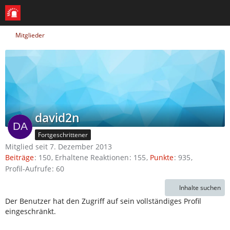
Mitglieder
david2n
Fortgeschrittener
Mitglied seit 7. Dezember 2013
Beiträge
150
Erhaltene Reaktionen
155
Punkte
935
Profil-Aufrufe
60
Inhalte suchen
Der Benutzer hat den Zugriff auf sein vollständiges Profil
eingeschränkt.