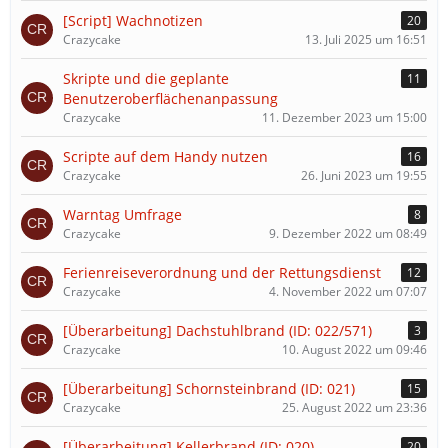
[Script] Wachnotizen
20
Crazycake
13. Juli 2025 um 16:51
Skripte und die geplante
11
Benutzeroberflächenanpassung
Crazycake
11. Dezember 2023 um 15:00
Scripte auf dem Handy nutzen
16
Crazycake
26. Juni 2023 um 19:55
Warntag Umfrage
8
Crazycake
9. Dezember 2022 um 08:49
Ferienreiseverordnung und der Rettungsdienst
12
Crazycake
4. November 2022 um 07:07
[Überarbeitung] Dachstuhlbrand (ID: 022/571)
3
Crazycake
10. August 2022 um 09:46
[Überarbeitung] Schornsteinbrand (ID: 021)
15
Crazycake
25. August 2022 um 23:36
[Überarbeitung] Kellerbrand (ID: 020)
20