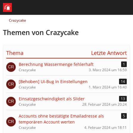
Crazycake
Themen von Crazycake
Thema
Letzte Antwort
Berechnung Wassermenge fehlerhaft
1
Crazycake
3. März 2024 um 16:59
[Behoben] UI-Bug In Einstellungen
14
Crazycake
1. März 2024 um 16:40
Einsatzgeschwindigkeit als Slider
13
Crazycake
28. Februar 2024 um 20:24
Accounts ohne bestätigte Emailadresse als
5
temporären Account werten
Crazycake
4. Februar 2024 um 18:11