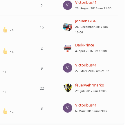
Victoribus41
2
29. August 2016 um 21:30
JonBen1704
15
24. Dezember 2017 um
3
10:06
DarkPrince
2
4. April 2016 um 18:08
8
Victoribus41
9
27. März 2016 um 21:32
1
feuerwehrmarko
22
29. Juli 2017 um 12:06
3
Victoribus41
3
6. März 2016 um 09:07
2