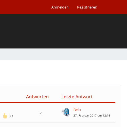
Anmelden
Registrieren
Antworten
Letzte Antwort
Belu
2
27. Februar 2017 um 12:16
2