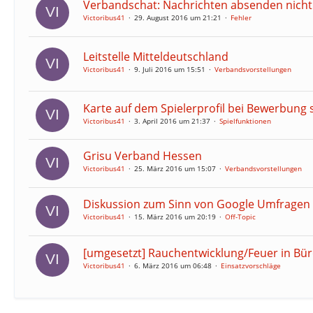
Verbandschat: Nachrichten absenden nicht
Victoribus41
29. August 2016 um 21:21
Fehler
Leitstelle Mitteldeutschland
Victoribus41
9. Juli 2016 um 15:51
Verbandsvorstellungen
Karte auf dem Spielerprofil bei Bewerbung
Victoribus41
3. April 2016 um 21:37
Spielfunktionen
Grisu Verband Hessen
Victoribus41
25. März 2016 um 15:07
Verbandsvorstellungen
Diskussion zum Sinn von Google Umfragen
Victoribus41
15. März 2016 um 20:19
Off-Topic
[umgesetzt] Rauchentwicklung/Feuer in B
Victoribus41
6. März 2016 um 06:48
Einsatzvorschläge