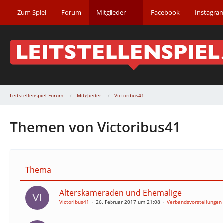
Zum Spiel
Forum
Mitglieder
Facebook
Instagra
Leitstellenspiel-Forum
Mitglieder
Victoribus41
Themen von Victoribus41
Thema
Alterskameraden und Ehemalige
Victoribus41
26. Februar 2017 um 21:08
Verbandsvorstellungen