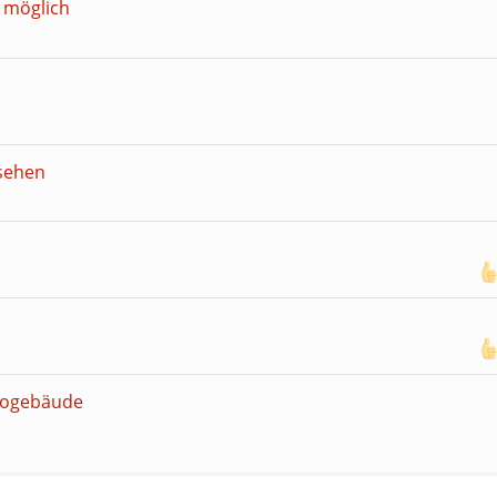
 möglich
 sehen
ürogebäude