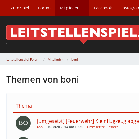
Zum Spiel
Forum
Mitglieder
Facebook
Instagra
Leitstellenspiel-Forum
Mitglieder
boni
Themen von boni
Thema
[umgesetzt] [Feuerwehr] Kleinflugzeug abge
boni
10. April 2014 um 16:35
Umgesetzte Einsätze