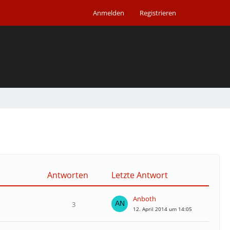
Anmelden
Registrieren
Antworten
Letzte Antwort
Anboth
3
12. April 2014 um 14:05