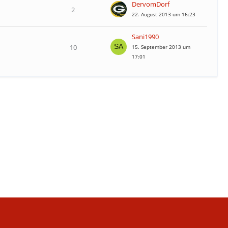
DervomDorf
2
22. August 2013 um 16:23
Sani1990
10
15. September 2013 um
17:01