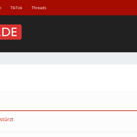
m
TikTok
Threads
stürzt