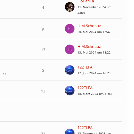
FlorianTa
4
11. November 2024 um
23:08
H.M.Schnauz
9
20. Mai 2024 um 17:47
H.M.Schnauz
13
13. Mai 2024 um 18:22
122TLFA
5
12. Juni 2024 um 16:23
1
122TLFA
12
18. März 2024 um 11:48
122TLFA
21
13. Dezember 2023 um