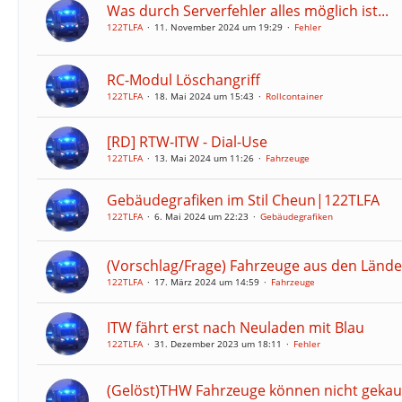
Was durch Serverfehler alles möglich ist...
122TLFA
11. November 2024 um 19:29
Fehler
RC-Modul Löschangriff
122TLFA
18. Mai 2024 um 15:43
Rollcontainer
[RD] RTW-ITW - Dial-Use
122TLFA
13. Mai 2024 um 11:26
Fahrzeuge
Gebäudegrafiken im Stil Cheun|122TLFA
122TLFA
6. Mai 2024 um 22:23
Gebäudegrafiken
(Vorschlag/Frage) Fahrzeuge aus den Lände
122TLFA
17. März 2024 um 14:59
Fahrzeuge
ITW fährt erst nach Neuladen mit Blau
122TLFA
31. Dezember 2023 um 18:11
Fehler
(Gelöst)THW Fahrzeuge können nicht gekau