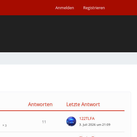
Anmelden
Registrieren
Antworten
Letzte Antwort
122TLFA
11
3. Juli 2026 um 21:09
3