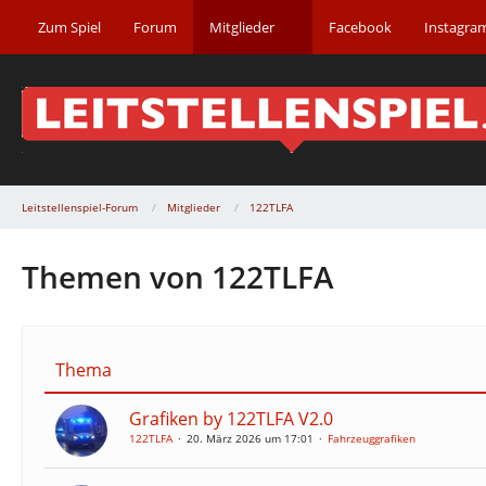
Zum Spiel
Forum
Mitglieder
Facebook
Instagra
Leitstellenspiel-Forum
Mitglieder
122TLFA
Themen von 122TLFA
Thema
Grafiken by 122TLFA V2.0
122TLFA
20. März 2026 um 17:01
Fahrzeuggrafiken