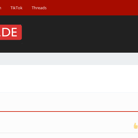
m
TikTok
Threads