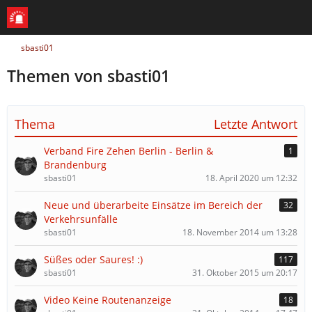
sbasti01
Themen von sbasti01
Thema
Letzte Antwort
Verband Fire Zehen Berlin - Berlin &
1
Brandenburg
sbasti01
18. April 2020 um 12:32
Neue und überarbeite Einsätze im Bereich der
32
Verkehrsunfälle
sbasti01
18. November 2014 um 13:28
Süßes oder Saures! :)
117
sbasti01
31. Oktober 2015 um 20:17
Video Keine Routenanzeige
18