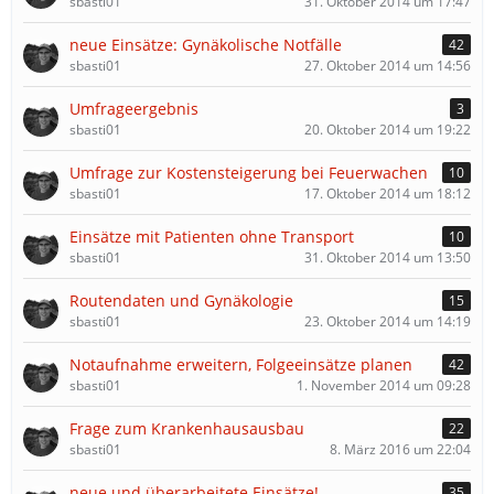
sbasti01
31. Oktober 2014 um 17:47
neue Einsätze: Gynäkolische Notfälle
42
sbasti01
27. Oktober 2014 um 14:56
Umfrageergebnis
3
sbasti01
20. Oktober 2014 um 19:22
Umfrage zur Kostensteigerung bei Feuerwachen
10
sbasti01
17. Oktober 2014 um 18:12
Einsätze mit Patienten ohne Transport
10
sbasti01
31. Oktober 2014 um 13:50
Routendaten und Gynäkologie
15
sbasti01
23. Oktober 2014 um 14:19
Notaufnahme erweitern, Folgeeinsätze planen
42
sbasti01
1. November 2014 um 09:28
Frage zum Krankenhausausbau
22
sbasti01
8. März 2016 um 22:04
neue und überarbeitete Einsätze!
35