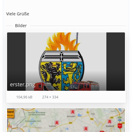
Viele Grüße
Bilder
erster.png
104,96 kB
274 × 334