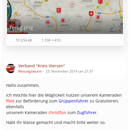
fertig.png
513,56 kB
1.108 × 410
Verband "Kreis Viersen"
Rettungswurm
23. November 2014 um 21:37
Hallo zusammen,
ich möchte hier die Möglickeit nutzen unserem Kameraden
ffvie
zur Beförderung zum
Grüppenführer
zu Gratulieren,
ebenfalls
unserem Kameraden
christfun
zum
Zugführer
.
Habt ihr klasse gemacht und macht bitte weiter so.