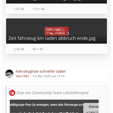
1,97 kB
113 × 46
Zeit fahrzeug km laden abbruch ende.jpg
2,45 kB
95 × 35
Fahrzeugliste schneller laden
Vati-1981
13. Mai 2026 um 13:14
Zitat von Community-Team Leitstellenspiel