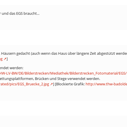
 und das EGS braucht...
. Häusern gedacht (auch wenn das Haus über längere Zeit abgestützt werd
pg
]
endet werden:
HW-LV-BW/DE/Bilderstrecken/Mediathek/Bilderstrecken_Fotomaterial/EGS/
e Rettungsplattformen, Brücken und Stege verwendet werden.
rated/pics/EGS_Bruecke_2.jpg
] [Blockierte Grafik:
http://www.thw-badolde