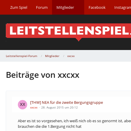
Zum Spiel
Forum
Mitglieder
Facebook
Instagra
Leitstellenspiel-Forum
Mitglieder
xxcxx
Beiträge von xxcxx
[THW] NEA für die zweite Bergungsgruppe
xxcxx
28. August 2015 um 20:12
Aber es ist so vorgesehen, ich weiß nich ob es so genormt ist, ab
brauchen die die 1.Bergung nicht hat