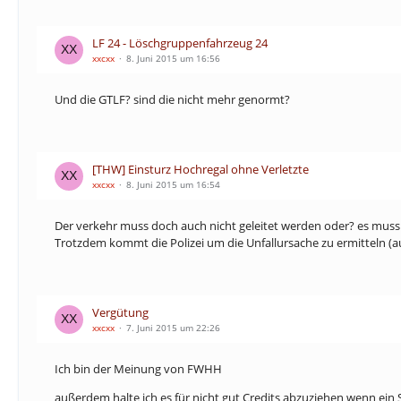
LF 24 - Löschgruppenfahrzeug 24
xxcxx
8. Juni 2015 um 16:56
Und die GTLF? sind die nicht mehr genormt?
[THW] ​Einsturz Hochregal ohne Verletzte
xxcxx
8. Juni 2015 um 16:54
Der verkehr muss doch auch nicht geleitet werden oder? es muss 
Trotzdem kommt die Polizei um die Unfallursache zu ermitteln (
Vergütung
xxcxx
7. Juni 2015 um 22:26
Ich bin der Meinung von FWHH
außerdem halte ich es für nicht gut Credits abzuziehen wenn ein