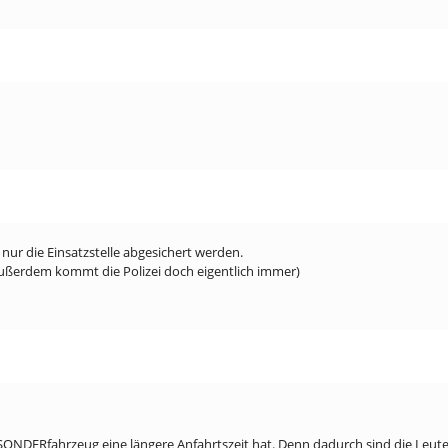
nur die Einsatzstelle abgesichert werden.
außerdem kommt die Polizei doch eigentlich immer)
 SONDERfahrzeug eine längere Anfahrtszeit hat. Denn dadurch sind die Leut