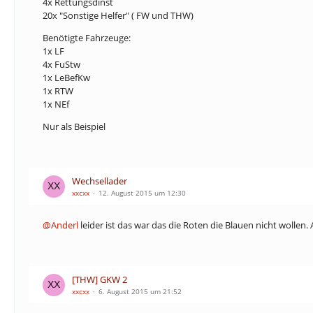
4x Rettungsdinst
20x "Sonstige Helfer" ( FW und THW)
Benötigte Fahrzeuge:
1x LF
4x FuStw
1x LeBefKw
1x RTW
1x NEf
Nur als Beispiel
Wechsellader
xxcxx
12. August 2015 um 12:30
@Anderl
leider ist das war das die Roten die Blauen nicht wollen. 
[THW] GKW 2
xxcxx
6. August 2015 um 21:52