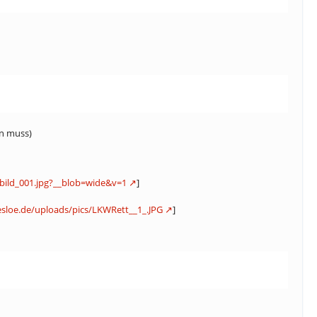
en muss)
bild_001.jpg?__blob=wide&v=1
]
sloe.de/uploads/pics/LKWRett__1_.JPG
]