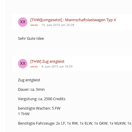
[THW][umgesetzt] - Mannschaftslastwagen Typ V
xxcxx
15. Juni 2015 um 20:28
Sehr Gute Idee
[THW] Zug entgleist
xxcxx
8. Juni 2015 um 16:59
Zug entgleist
Dauer: ca. 5min
Vergütung: ca. 2500 Credits
benötigte Wachen: 5 FW
1 THW
Benötigte Fahrzeuge: 2x LF, 1x RW, 1x ELW, 1x GKW, 1x MzKW, 1