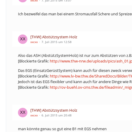
xxcxx
7. Juli 2015 um 13:07
Ich bezweifel das man bei einem Stromausfall Schere und Spreizer
[THW] Abstützsystem Holz
xxcxx
7. Juli 2015 um 12:58
Also das ASH (AbstützSystemHolz) ist nur zum Abstützen von z.B
[Blockierte Grafik:
http://www.thw-nrw.de/uploads/pics/ash_01.j
Das EGS (EinsatzGerüstSystem) kann auch für diesen zweck verw
[Blockierte Grafik:
http://www.lv-bw.thw.de/SharedDocs/Bilder/T
Jedoch ist das EGS flexibler und kann auch für andere Dinge wi
[Blockierte Grafik:
http://ov-buehl.ov-cms.thw.de/fileadmin/_mig
[THW] Abstützsystem Holz
xxcxx
6. Juli 2015 um 20:48
man könnte genau so gut eine B1 mit EGS nehmen