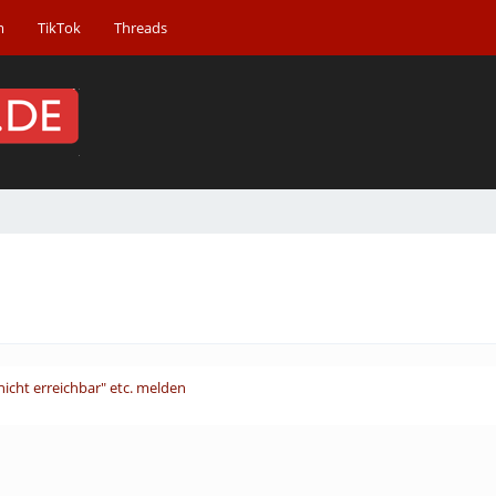
m
TikTok
Threads
nicht erreichbar" etc. melden