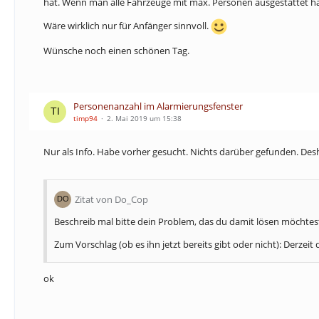
hat. Wenn man alle Fahrzeuge mit max. Personen ausgestattet hat
Wäre wirklich nur für Anfänger sinnvoll.
Wünsche noch einen schönen Tag.
Personenanzahl im Alarmierungsfenster
timp94
2. Mai 2019 um 15:38
Nur als Info. Habe vorher gesucht. Nichts darüber gefunden. Desha
Zitat von Do_Cop
Beschreib mal bitte dein Problem, das du damit lösen möchtest; 
Zum Vorschlag (ob es ihn jetzt bereits gibt oder nicht): Derzei
ok