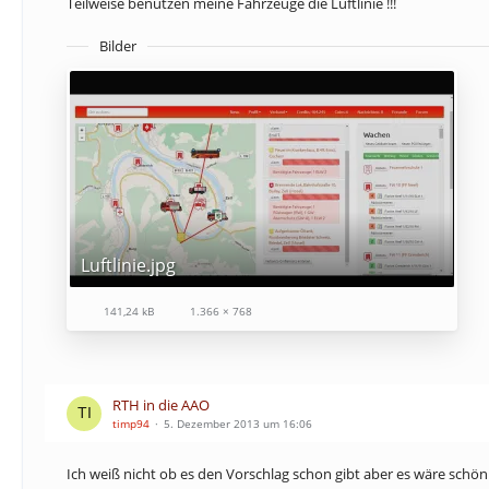
Teilweise benutzen meine Fahrzeuge die Luftlinie !!!
Bilder
Luftlinie.jpg
141,24 kB
1.366 × 768
RTH in die AAO
timp94
5. Dezember 2013 um 16:06
Ich weiß nicht ob es den Vorschlag schon gibt aber es wäre sc