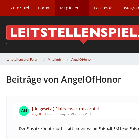
Zum Spiel
Forum
Mitglieder
Facebook
Instagra
Leitstellenspiel-Forum
Mitglieder
AngelOfHonor
Beiträge von AngelOfHonor
[Umgesetzt] Platzverweis missachtet
AngelOfHonor
7. August 2026 um 20:18
Der Einsatz könnte auch stattfinden, wenn Fußball-EM bzw. Fußb