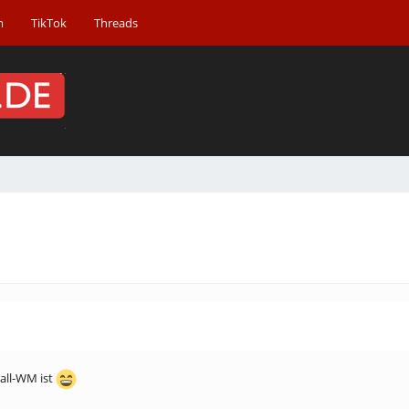
m
TikTok
Threads
all-WM ist