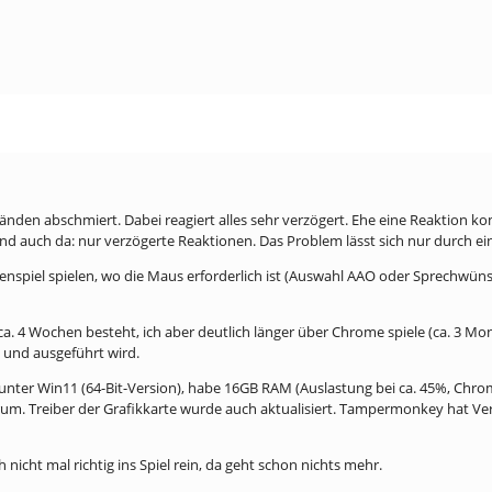
änden abschmiert. Dabei reagiert alles sehr verzögert. Ehe eine Reaktion ko
Und auch da: nur verzögerte Reaktionen. Das Problem lässt sich nur durch e
llenspiel spielen, wo die Maus erforderlich ist (Auswahl AAO oder Sprechwün
t ca. 4 Wochen besteht, ich aber deutlich länger über Chrome spiele (ca. 3 Mo
ert und ausgeführt wird.
e unter Win11 (64-Bit-Version), habe 16GB RAM (Auslastung bei ca. 45%, Chr
um. Treiber der Grafikkarte wurde auch aktualisiert. Tampermonkey hat Ver
icht mal richtig ins Spiel rein, da geht schon nichts mehr.