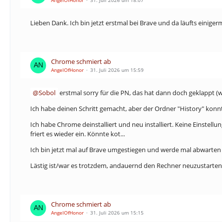
AngelOfHonor
31. Juli 2026 um 18:07
Lieben Dank. Ich bin jetzt erstmal bei Brave und da läufts ein
Chrome schmiert ab
AngelOfHonor
31. Juli 2026 um 15:59
Sobol
erstmal sorry für die PN, das hat dann doch geklappt (we
Ich habe deinen Schritt gemacht, aber der Ordner "History" konn
Ich habe Chrome deinstalliert und neu installiert. Keine Einstell
friert es wieder ein. Könnte kot...
Ich bin jetzt mal auf Brave umgestiegen und werde mal abwarten 
Lästig ist/war es trotzdem, andauernd den Rechner neuzustarte
Chrome schmiert ab
AngelOfHonor
31. Juli 2026 um 15:15