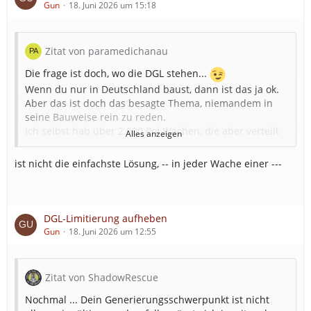
Gun
18. Juni 2026 um 15:18
Zitat von paramedichanau
Die frage ist doch, wo die DGL stehen...
Wenn du nur in Deutschland baust, dann ist das ja ok.
Aber das ist doch das besagte Thema, niemandem in
seine Bauweise rein zu reden.
Ich selbst hab über 2.000 Pol Wachen, die aber verteilt
Alles anzeigen
in halb Europa und an anderen Stellen. Die Map ist
schließlich etwas größer.
ist nicht die einfachste Lösung, -- in jeder Wache einer ---
Und das Spiel erlaubt mir nicht, einen DGL von Portugal
nach Schweden zu schicken. Abgesehen davon, dass es
keinen Sinn macht.
DGL-Limitierung aufheben
Aber zurück zum Thema: Ist wieder so ne Sache, dass
Gun
18. Juni 2026 um 12:55
man Realismus in dieser vermeidlichen Simulation nur
solange gut findet, bis was nicht passt.
Zitat von ShadowRescue
Ich bin ganz klar gegen eine Erhöhung der DGL pro
Wache, da es ja im Regelfall pro Wache nur eine
Nochmal ... Dein Generierungsschwerpunkt ist nicht
Dienstgruppe und somit nur einen Leiter geben wird.