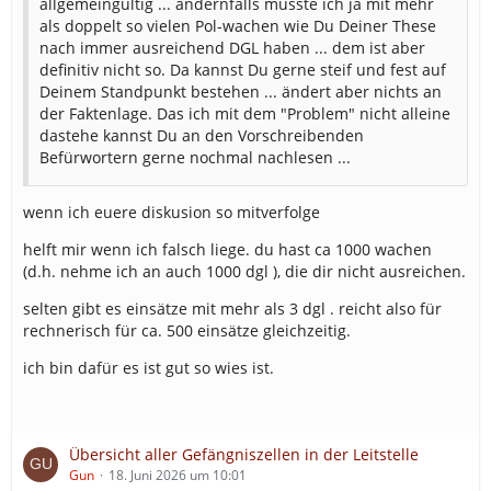
allgemeingültig ... andernfalls müsste ich ja mit mehr
Die Zahl, wie häufig der DGL gefordert wird, ist zwar hier
als doppelt so vielen Pol-wachen wie Du Deiner These
nicht das Thema, aber wenn, dann sollte doch einfach
nach immer ausreichend DGL haben ... dem ist aber
die Wahrscheinlichkeit geändert werden. Ob es Sinn
definitiv nicht so. Da kannst Du gerne steif und fest auf
macht, ab 2 FuStW einen zu fordern oder man diese
Deinem Standpunkt bestehen ... ändert aber nichts an
Zahl erhöht, wäre für micht der Ansatz.
der Faktenlage. Das ich mit dem "Problem" nicht alleine
dastehe kannst Du an den Vorschreibenden
Befürwortern gerne nochmal nachlesen ...
wenn ich euere diskusion so mitverfolge
helft mir wenn ich falsch liege. du hast ca 1000 wachen
(d.h. nehme ich an auch 1000 dgl ), die dir nicht ausreichen.
selten gibt es einsätze mit mehr als 3 dgl . reicht also für
rechnerisch für ca. 500 einsätze gleichzeitig.
ich bin dafür es ist gut so wies ist.
Übersicht aller Gefängniszellen in der Leitstelle
Gun
18. Juni 2026 um 10:01