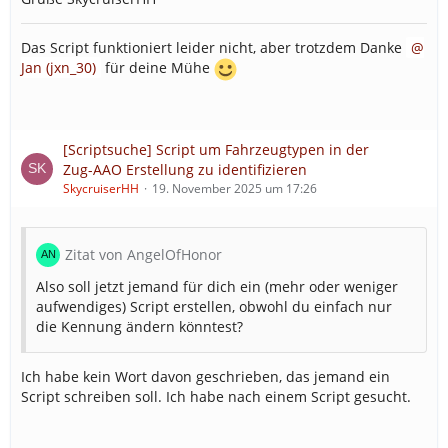
Script gibts hier, sollte ich meine Scriptsammlung
wieder öffentlich schalten, sollten dann auch Updates
Das Script funktioniert leider nicht, aber trotzdem Danke
automagisch funktionieren:
Jan (jxn_30)
für deine Mühe
JavaScript
[Scriptsuche] Script um Fahrzeugtypen in der
Zug-AAO Erstellung zu identifizieren
SkycruiserHH
19. November 2025 um 17:26
Zitat von AngelOfHonor
Also soll jetzt jemand für dich ein (mehr oder weniger
aufwendiges) Script erstellen, obwohl du einfach nur
die Kennung ändern könntest?
Alles anzeigen
Ich habe kein Wort davon geschrieben, das jemand ein
Script schreiben soll. Ich habe nach einem Script gesucht.
So sieht das am Ende aus: