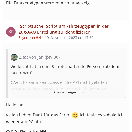
Die Fahrzeugtypen werden nicht angezeigt
[Scriptsuche] Script um Fahrzeugtypen in der
Zug-AAO Erstellung zu identifizieren
SkycruiserHH
19. November 2025 um 17:29
Zitat von Jan (jxn_30)
Vielleicht hat ja eine Scriptschaffende Person trotzdem
Lust dazu?
CAVE: Es kann sein, dass er die API nicht geladen
bekommt, dann versucht er es nach 10 Sekunden
Alles anzeigen
nochmal. Das wird über ein kleines ⏳️ oder ❌ über der
Fahrzeugliste indiziert. Da muss einerseits an
Hallo Jan,
Performance? api/vehicles & api/v2/vehicles lädt nicht
nachgebessert werden, andererseits ggf. auch ein
vielen lieben Dank für das Script
Ich teste es sobald ich
bisschen an dem System, das die API lädt.
wieder am PC bin.
Keine Garantie auf Funktionsfähigkeit
Grüße SkycruiserHH