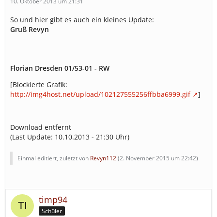
10. Oktober 2013 um 21:31
So und hier gibt es auch ein kleines Update:
Gruß Revyn
Florian Dresden 01/53-01 - RW
[Blockierte Grafik:
http://img4host.net/upload/102127555256ffbba6999.gif
]
Download entfernt
(Last Update: 10.10.2013 - 21:30 Uhr)
Einmal editiert, zuletzt von
Revyn112
(
2. November 2015 um 22:42
)
timp94
Schüler