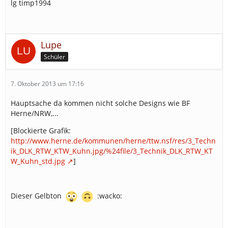
lg timp1994
Lupe
Schüler
7. Oktober 2013 um 17:16
Hauptsache da kommen nicht solche Designs wie BF
Herne/NRW,...
[Blockierte Grafik:
http://www.herne.de/kommunen/herne/ttw.nsf/res/3_Techn
ik_DLK_RTW_KTW_Kuhn.jpg/%24file/3_Technik_DLK_RTW_KT
W_Kuhn_std.jpg
]
Dieser Gelbton
:wacko: