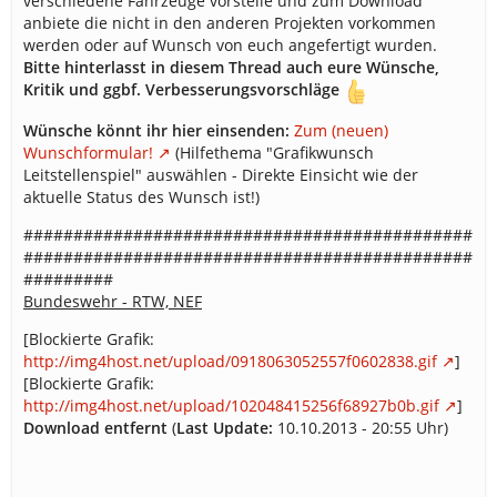
verschiedene Fahrzeuge vorstelle und zum Download
anbiete die nicht in den anderen Projekten vorkommen
werden oder auf Wunsch von euch angefertigt wurden.
Bitte hinterlasst in diesem Thread auch eure Wünsche,
Kritik und ggbf. Verbesserungsvorschläge
Wünsche könnt ihr hier einsenden:
Zum (neuen)
Wunschformular!
(Hilfethema "Grafikwunsch
Leitstellenspiel" auswählen - Direkte Einsicht wie der
aktuelle Status des Wunsch ist!)
#############################################
#############################################
#########
Bundeswehr - RTW, NEF
[Blockierte Grafik:
http://img4host.net/upload/0918063052557f0602838.gif
]
[Blockierte Grafik:
http://img4host.net/upload/102048415256f68927b0b.gif
]
Download entfernt
(
Last Update:
10.10.2013 - 20:55 Uhr)