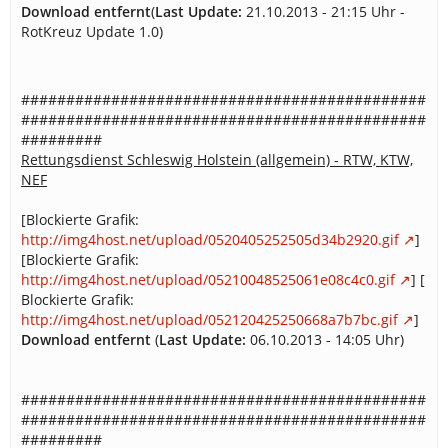
Download entfernt
(
Last Update:
21.10.2013 - 21:15 Uhr -
RotKreuz Update 1.0)
#############################################
#############################################
#########
Rettungsdienst Schleswig Holstein (allgemein) - RTW, KTW,
NEF
[Blockierte Grafik:
http://img4host.net/upload/0520405252505d34b2920.gif
]
[Blockierte Grafik:
http://img4host.net/upload/05210048525061e08c4c0.gif
] [
Blockierte Grafik:
http://img4host.net/upload/052120425250668a7b7bc.gif
]
Download entfernt
(
Last Update:
06.10.2013 - 14:05 Uhr)
#############################################
#############################################
#########