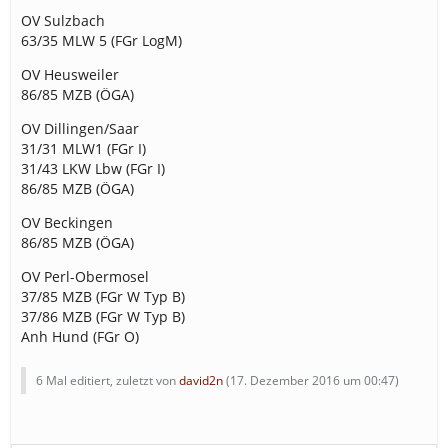
OV Sulzbach
63/35 MLW 5 (FGr LogM)
OV Heusweiler
86/85 MZB (ÖGA)
OV Dillingen/Saar
31/31 MLW1 (FGr I)
31/43 LKW Lbw (FGr I)
86/85 MZB (ÖGA)
OV Beckingen
86/85 MZB (ÖGA)
OV Perl-Obermosel
37/85 MZB (FGr W Typ B)
37/86 MZB (FGr W Typ B)
Anh Hund (FGr O)
6 Mal editiert, zuletzt von
david2n
(
17. Dezember 2016 um 00:47
)