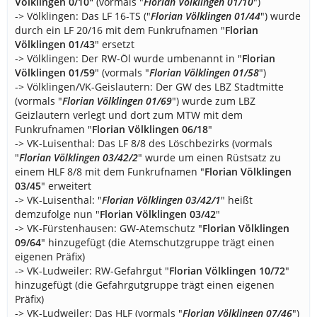
Völklingen 0/10"
(vormals "
Florian Völklingen 01/10
")
-> Völklingen: Das LF 16-TS ("
Florian Völklingen 01/44
") wurde
durch ein LF 20/16 mit dem Funkrufnamen "
Florian
Völklingen 01/43
" ersetzt
-> Völklingen: Der RW-Öl wurde umbenannt in "
Florian
Völklingen 01/59
" (vormals "
Florian Völklingen 01/58
")
-> Völklingen/VK-Geislautern: Der GW des LBZ Stadtmitte
(vormals "
Florian Völklingen 01/69
") wurde zum LBZ
Geizlautern verlegt und dort zum MTW mit dem
Funkrufnamen "
Florian Völklingen 06/18
"
-> VK-Luisenthal: Das LF 8/8 des Löschbezirks (vormals
"
Florian Völklingen 03/42/2
" wurde um einen Rüstsatz zu
einem HLF 8/8 mit dem Funkrufnamen "
Florian Völklingen
03/45
" erweitert
-> VK-Luisenthal: "
Florian Völklingen 03/42/1
" heißt
demzufolge nun "
Florian Völklingen 03/42
"
-> VK-Fürstenhausen: GW-Atemschutz "
Florian Völklingen
09/64
" hinzugefügt (die Atemschutzgruppe trägt einen
eigenen Präfix)
-> VK-Ludweiler: RW-Gefahrgut "
Florian Völklingen 10/72
"
hinzugefügt (die Gefahrgutgruppe trägt einen eigenen
Präfix)
-> VK-Ludweiler: Das HLF (vormals "
Florian Völklingen 07/46
")