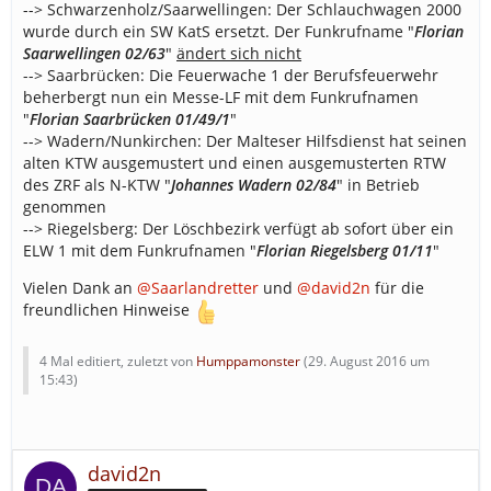
--> Schwarzenholz/Saarwellingen: Der Schlauchwagen 2000
wurde durch ein SW KatS ersetzt. Der Funkrufname "
Florian
Saarwellingen 02/63
"
ändert sich nicht
--> Saarbrücken: Die Feuerwache 1 der Berufsfeuerwehr
beherbergt nun ein Messe-LF mit dem Funkrufnamen
"
Florian Saarbrücken 01/49/1
"
--> Wadern/Nunkirchen: Der Malteser Hilfsdienst hat seinen
alten KTW ausgemustert und einen ausgemusterten RTW
des ZRF als N-KTW "
Johannes Wadern 02/84
" in Betrieb
genommen
--> Riegelsberg: Der Löschbezirk verfügt ab sofort über ein
ELW 1 mit dem Funkrufnamen "
Florian Riegelsberg 01/11
"
Vielen Dank an
@Saarlandretter
und
@david2n
für die
freundlichen Hinweise
4 Mal editiert, zuletzt von
Humppamonster
(
29. August 2016 um
15:43
)
david2n