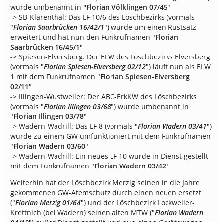
wurde umbenannt in
"
Florian Völklingen 07/45
"
-> SB-Klarenthal: Das LF 10/6 des Löschbezirks (vormals
"
Florian Saarbrücken 16/42/1
") wurde um einen Rüstsatz
erweitert und hat nun den Funkrufnamen "
Florian
Saarbrücken 16/45/1
"
-> Spiesen-Elversberg: Der ELW des Löschbezirks Elversberg
(vormals "
Florian Spiesen-Elversberg 02/12
") läuft nun als ELW
1 mit dem Funkrufnamen "
Florian Spiesen-Elversberg
02/11
"
-> Illingen-Wustweiler: Der ABC-ErkKW des Löschbezirks
(vormals "
Florian Illingen 03/68
") wurde umbenannt in
"
Florian Illingen 03/78
"
-> Wadern-Wadrill: Das LF 8 (vormals "
Florian Wadern 03/41
")
wurde zu einem GW umfunktioniert mit dem Funkrufnamen
"
Florian Wadern 03/60
"
-> Wadern-Wadrill: Ein neues LF 10 wurde in Dienst gestellt
mit dem Funkrufnamen "
Florian Wadern 03/42
"
Weiterhin hat der Löschbezirk Merzig seinen in die Jahre
gekommenen GW-Atemschutz durch einen neuen ersetzt
("
Florian Merzig 01/64
") und der Löschbezirk Lockweiler-
Krettnich (bei Wadern) seinen alten MTW ("
Florian Wadern