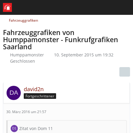
Fahrzeuggrafiken
Fahrzeuggrafiken von
Humppamonster - Funkrufgrafiken
Saarland
Humppamonster
10. September 2015 um 19:32
Geschlossen
david2n
Fortgeschrittener
30. März 2016 um 21:57
Zitat von Dom 11