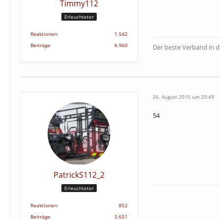
Timmy112
Erleuchteter
Reaktionen
1.542
Beiträge
6.960
Der beste Verband in 
26. August 2015 um 20:49
54
PatrickS112_2
Erleuchteter
Reaktionen
852
Beiträge
3.651