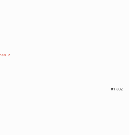
hen
#1.802