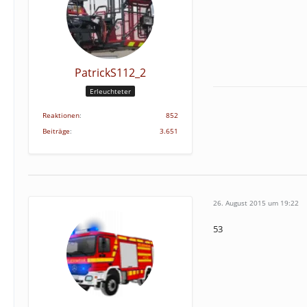
PatrickS112_2
Erleuchteter
Reaktionen
852
Beiträge
3.651
26. August 2015 um 19:22
53