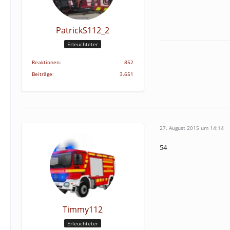
PatrickS112_2
Erleuchteter
Reaktionen
852
Beiträge
3.651
27. August 2015 um 14:14
54
Timmy112
Erleuchteter