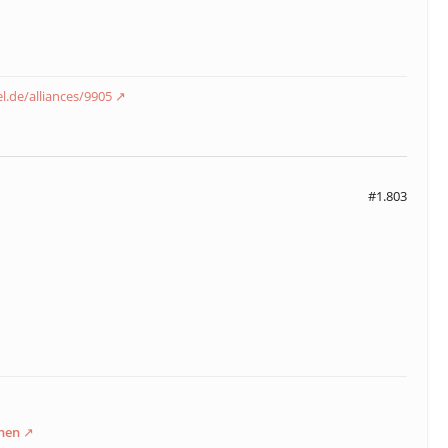
el.de/alliances/9905
#1.803
hen