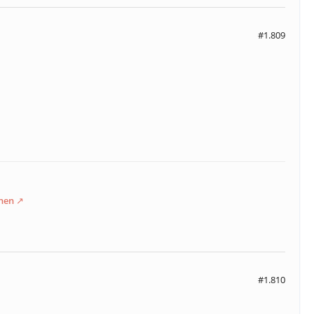
#1.809
hen
#1.810