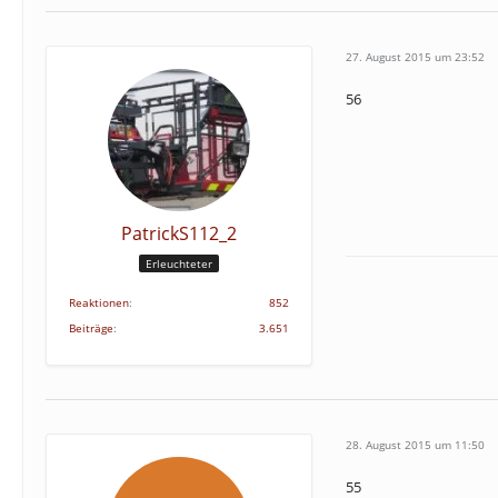
27. August 2015 um 23:52
56
PatrickS112_2
Erleuchteter
Reaktionen
852
Beiträge
3.651
28. August 2015 um 11:50
55