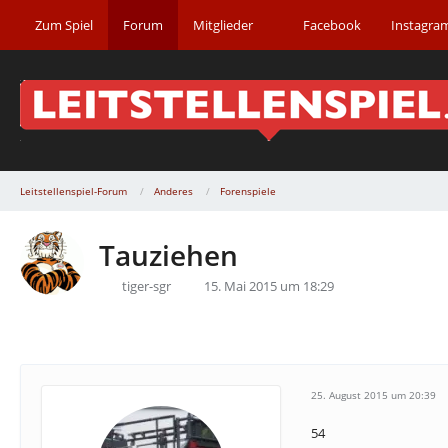
Zum Spiel
Forum
Mitglieder
Facebook
Instagra
Leitstellenspiel-Forum
Anderes
Forenspiele
Tauziehen
tiger-sgr
15. Mai 2015 um 18:29
25. August 2015 um 20:39
54