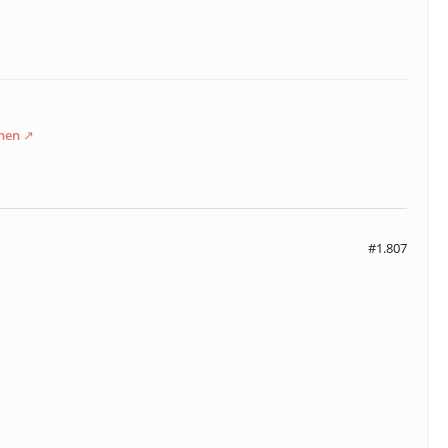
hen
#1.807