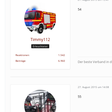
54
Timmy112
Erleuchteter
Reaktionen
1.542
Beiträge
6.960
Der beste Verband in 
27. August 2015 um 14:08
55