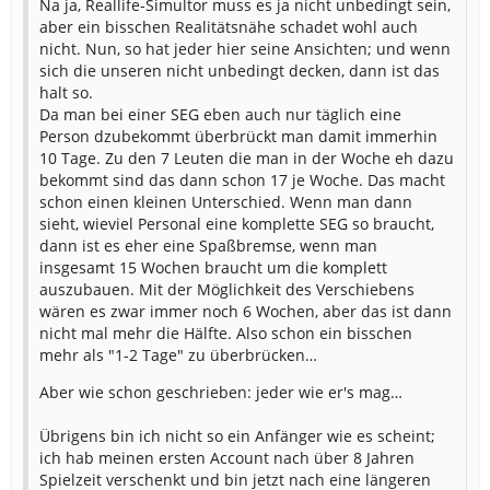
Na ja, Reallife-Simultor muss es ja nicht unbedingt sein,
aber ein bisschen Realitätsnähe schadet wohl auch
nicht. Nun, so hat jeder hier seine Ansichten; und wenn
sich die unseren nicht unbedingt decken, dann ist das
halt so.
Da man bei einer SEG eben auch nur täglich eine
Person dzubekommt überbrückt man damit immerhin
10 Tage. Zu den 7 Leuten die man in der Woche eh dazu
bekommt sind das dann schon 17 je Woche. Das macht
schon einen kleinen Unterschied. Wenn man dann
sieht, wieviel Personal eine komplette SEG so braucht,
dann ist es eher eine Spaßbremse, wenn man
insgesamt 15 Wochen braucht um die komplett
auszubauen. Mit der Möglichkeit des Verschiebens
wären es zwar immer noch 6 Wochen, aber das ist dann
nicht mal mehr die Hälfte. Also schon ein bisschen
mehr als "1-2 Tage" zu überbrücken…
Aber wie schon geschrieben: jeder wie er's mag…
Übrigens bin ich nicht so ein Anfänger wie es scheint;
ich hab meinen ersten Account nach über 8 Jahren
Spielzeit verschenkt und bin jetzt nach eine längeren