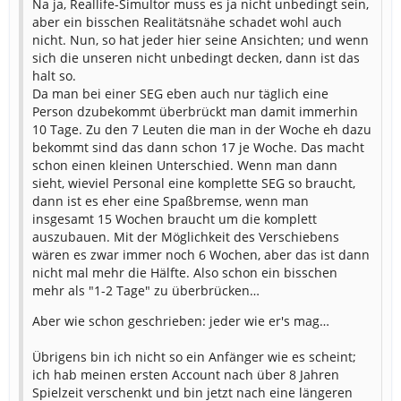
Na ja, Reallife-Simultor muss es ja nicht unbedingt sein,
aber ein bisschen Realitätsnähe schadet wohl auch
nicht. Nun, so hat jeder hier seine Ansichten; und wenn
sich die unseren nicht unbedingt decken, dann ist das
halt so.
Da man bei einer SEG eben auch nur täglich eine
Person dzubekommt überbrückt man damit immerhin
10 Tage. Zu den 7 Leuten die man in der Woche eh dazu
bekommt sind das dann schon 17 je Woche. Das macht
schon einen kleinen Unterschied. Wenn man dann
sieht, wieviel Personal eine komplette SEG so braucht,
dann ist es eher eine Spaßbremse, wenn man
insgesamt 15 Wochen braucht um die komplett
auszubauen. Mit der Möglichkeit des Verschiebens
wären es zwar immer noch 6 Wochen, aber das ist dann
nicht mal mehr die Hälfte. Also schon ein bisschen
mehr als "1-2 Tage" zu überbrücken…
Aber wie schon geschrieben: jeder wie er's mag…
Übrigens bin ich nicht so ein Anfänger wie es scheint;
ich hab meinen ersten Account nach über 8 Jahren
Spielzeit verschenkt und bin jetzt nach eine längeren