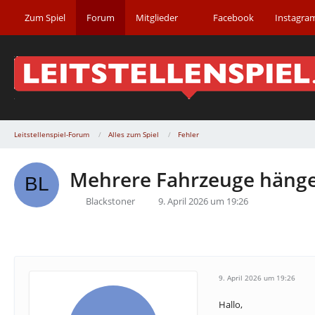
Zum Spiel
Forum
Mitglieder
Facebook
Instagra
Leitstellenspiel-Forum
Alles zum Spiel
Fehler
Mehrere Fahrzeuge hängen
Blackstoner
9. April 2026 um 19:26
9. April 2026 um 19:26
Hallo,