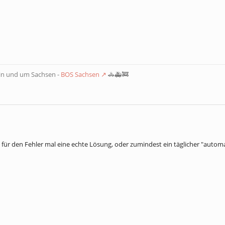
 in und um Sachsen -
BOS Sachsen
🚓🚑🚒
nn für den Fehler mal eine echte Lösung, oder zumindest ein täglicher "aut