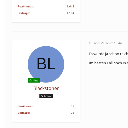
Reaktionen
1.642
Beiträge
1.184
10. April 2026 um 13:44
Es würde ja schon reic
Im besten Fall noch in
Online
Blackstoner
Schüler
Reaktionen
32
Beiträge
73