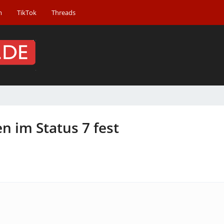
m
TikTok
Threads
 im Status 7 fest