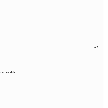
#3
n auswähle.