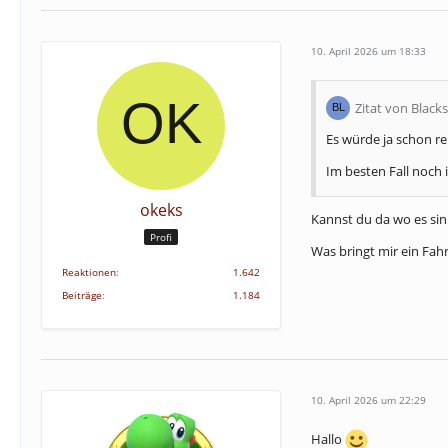
10. April 2026 um 18:33
Zitat von Black
Es würde ja schon r
Im besten Fall noch
okeks
Kannst du da wo es sinn
Profi
Was bringt mir ein Fahr
Reaktionen
1.642
Beiträge
1.184
10. April 2026 um 22:29
Hallo