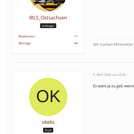
IRLS_Ostsachsen
Anfänger
Reaktionen
11
Beiträge
40
Wir suchen Mitstreiter
9. April 2026 um 22:26
Es wäre ja zu geil, we
okeks
Profi