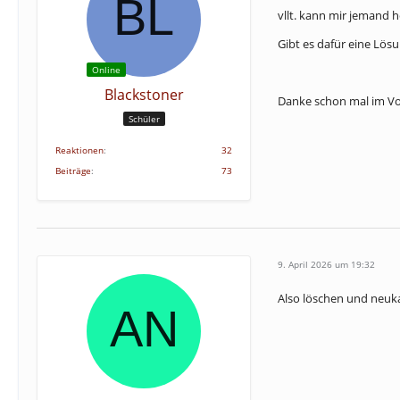
vllt. kann mir jemand h
Gibt es dafür eine Lös
Online
Blackstoner
Danke schon mal im Vo
Schüler
Reaktionen
32
Beiträge
73
9. April 2026 um 19:32
Also löschen und neuka