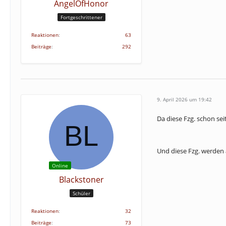
AngelOfHonor
Fortgeschrittener
Reaktionen
63
Beiträge
292
9. April 2026 um 19:42
Da diese Fzg. schon se
Und diese Fzg. werden 
Online
Blackstoner
Schüler
Reaktionen
32
Beiträge
73