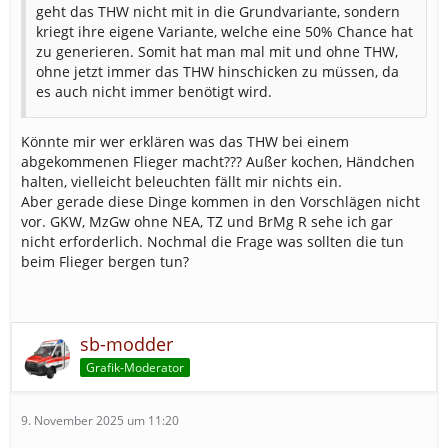
NEF Wahrscheinlichkeit
15%
geht das THW nicht mit in die Grundvariante, sondern
kriegt ihre eigene Variante, welche eine 50% Chance hat
zu generieren. Somit hat man mal mit und ohne THW,
RTH Wahrscheinlichkeit
5%
ohne jetzt immer das THW hinschicken zu müssen, da
es auch nicht immer benötigt wird.
- Allgemeine
Chirurgie
Fachrichtung für Patienten
Könnte mir wer erklären was das THW bei einem
- Unfallchirurgi
abgekommenen Flieger macht??? Außer kochen, Händchen
halten, vielleicht beleuchten fällt mir nichts ein.
Weitere Varianten wie mit Drohne oder Betreuung und
Aber gerade diese Dinge kommen in den Vorschlägen nicht
Verpflegung hätte ich vorerst nicht mit vorgesehen.
vor. GKW, MzGw ohne NEA, TZ und BrMg R sehe ich gar
nicht erforderlich. Nochmal die Frage was sollten die tun
Was haltet ihr von der Idee
beim Flieger bergen tun?
sb-modder
Grafik-Moderator
9. November 2025 um 11:20