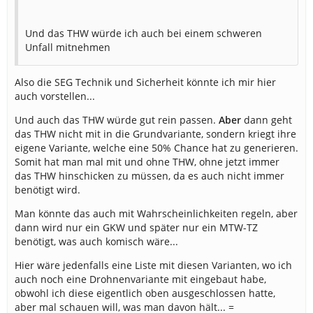
Flughafenfeuer
Einsatzart
Einsatz
Und das THW würde ich auch bei einem schweren
Unfall mitnehmen
Benötigte Fahrzeuge und Personal
Wert
Benötigte Löschfahrzeuge
8
Also die SEG Technik und Sicherheit könnte ich mir hier
auch vorstellen...
Benötigte Rüstwagen
3
Und auch das THW würde gut rein passen.
Aber
dann geht
das THW nicht mit in die Grundvariante, sondern kriegt ihre
Benötigte ELW 1
3
eigene Variante, welche eine 50% Chance hat zu generieren.
Somit hat man mal mit und ohne THW, ohne jetzt immer
Benötigte ELW 2
1
das THW hinschicken zu müssen, da es auch nicht immer
benötigt wird.
Benötigte GW-ÖL
1
Man könnte das auch mit Wahrscheinlichkeiten regeln, aber
Benötigte Flugfeldlöschfahrzeuge
4
dann wird nur ein GKW und später nur ein MTW-TZ
benötigt, was auch komisch wäre...
Benötigte Rettungstreppen
1
Hier wäre jedenfalls eine Liste mit diesen Varianten, wo ich
Benötigte GW-Messtechnik
1
auch noch eine Drohnenvariante mit eingebaut habe,
obwohl ich diese eigentlich oben ausgeschlossen hatte,
GW-Messtechnik Wahrscheinlichkeit:
40%
(könnte ich mir
aber mal schauen will, was man davon hält... =