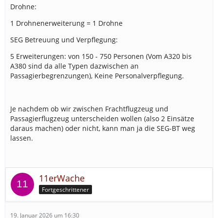
6 Polizeiwachen
Drohne:
Anforderungen:
1 Drohnenerweiterung = 1 Drohne
6 LF
SEG Betreuung und Verpflegung:
3 RW
5 Erweiterungen: von 150 - 750 Personen (Vom A320 bis
3 ELW1
A380 sind da alle Typen dazwischen an
Passagierbegrenzungen), Keine Personalverpflegung.
1 ELW2
1 GW-Öl
4 FLF
Je nachdem ob wir zwischen Frachtflugzeug und
1 Rettungstreppe
Passagierflugzeug unterscheiden wollen (also 2 Einsätze
1 FWK (30% Wahrscheinlichkeit)
daraus machen) oder nicht, kann man ja die SEG-BT weg
6 FuStW (können durch Polizeimotorräder ersetzt
lassen.
werden)
Patienten:
11erWache
0 - 30 Patienten (Fachrichtung: Allgemeine
Chirurgie, Unfallchirurgie)
Fortgeschrittener
Transportwahrscheinlichkeit: 30%
NEF Wahrscheinlichkeit: 15%
19. Januar 2026 um 16:30