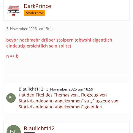
Da die Fahrzeuganforderung aber gleich bleiben oder
DarkPrince
keine großen Unterschiede aufweisen, würde ich jetzt
nicht mit zwei Varianten arbeiten, wo bei einem nur
Moderator
wenig kaputt ist und es kaum Verletzte gibt und beim
anderen die Maschine komplett zerstört wurde, überall
3. November 2025 um 15:11
Feuer und Verletzte sind...
bevor nochmehr drüber stolpern (obwohl eigentlich
Deshalb gibt es nur einen Einsatz, ohne verschiedene
eindeutig ersichtlich sein sollte)
Variationen
n => b
Hier sind ein paar Beispiele, wo es zu solch einen Vorfall
kam: (Die ersten drei sind aus Deutschland und der
Rest International)
https://share.google/WI8VKphKiXkLPSaVg
https://share.google/0lpCYA78mbylJTTLE
Blaulicht112
3. November 2025 um 18:59
Hat den Titel des Themas von „Flugzeug von
https://share.google/Uo08pPQCh8QgZXzyD
Start-/Landebahn angekommen“ zu „Flugzeug von
Start-/Landebahn abgekommen“ geändert.
https://share.google/7LgboE6VN2cP4pOPC
https://share.google/pgRuTts9FGQSCRR4s
Blaulicht112
https://share.google/A3iy4u4hldkxRDvDv