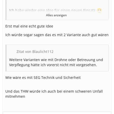
Ich habe wieder eine Idee für einen neuen Einsatz
Alles anzeigen
Heute stelle ich euch mal den Einsatz
Flugzeug von
Start-/Landebahn
angekommen
vor.
Erst mal eine echt gute Idee
Hier ist eine Maschine von der Start-/Landebahn
Ich würde sogar sagen das es mit 2 Variante auch gut wären
angekommen und kann entweder noch größtenteils in
Takt oder komplett zerstört sein.
Zitat von Blaulicht112
Da die Fahrzeuganforderung aber gleich bleiben oder
keine großen Unterschiede aufweisen, würde ich jetzt
Weitere Varianten wie mit Drohne oder Betreuung und
nicht mit zwei Varianten arbeiten, wo bei einem nur
Verpflegung hätte ich vorerst nicht mit vorgesehen.
wenig kaputt ist und es kaum Verletzte gibt und beim
anderen die Maschine komplett zerstört wurde, überall
Wie wäre es mit SEG Technik und Sicherheit
Feuer und Verletzte sind...
:
Und das THW würde ich auch bei einem schweren Unfall
mitnehmen