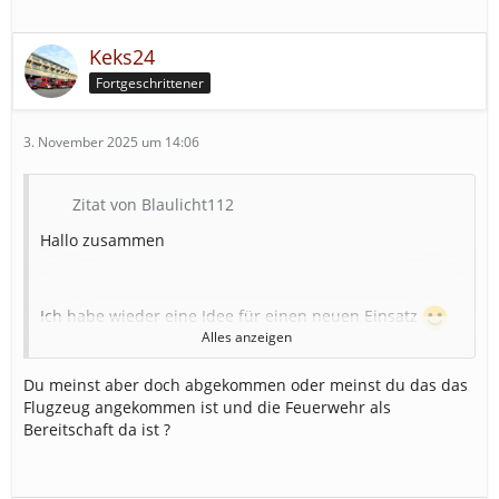
Keks24
Fortgeschrittener
3. November 2025 um 14:06
Zitat von Blaulicht112
Hallo zusammen
Ich habe wieder eine Idee für einen neuen Einsatz
Alles anzeigen
Heute stelle ich euch mal den Einsatz
Flugzeug von
Start-/Landebahn
angekommen
vor.
Du meinst aber doch abgekommen oder meinst du das das
Flugzeug angekommen ist und die Feuerwehr als
Hier ist eine Maschine von der Start-/Landebahn
Bereitschaft da ist ?
angekommen und kann entweder noch größtenteils in
Takt oder komplett zerstört sein.