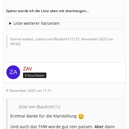
vorstellen, wenn ein Frachtflugzeug verunglückt ist...)
Später würde ich die Liste oben mit dranhängen...
Benötigte GW-Gefahrgut
1
Liste weiterer Varianten
GW-Gefahrgut Wahrscheinlichkeit:
35%
(könnte ich mir vorste
wenn ein Frachtflugzeug verunglückt ist...)
Einmal editiert, zuletzt von Blaulicht112 (
15. November 2025 um
Benötigte Feuerwehrkräne
1
09:50
)
Feuerwehrkran Wahrscheinlichkeit:
5%
(könnte beim Sichern
mithelfen oder für was anderes gut sein...)
ZAV
Benötigte Funkstreifenwagen oder
Erleuchteter
6
Polizeimotorräder
9. November 2025 um 11:11
Weitere Informationen
Wert
Maximale Patientenanzahl
3-30
Zitat von Blaulicht112
Wahrscheinlichkeit, dass ein Patient
Erstmal danke für die Klarstellung
30%
transportiert werden muss
Und auch das THW würde gut rein passen.
Aber
dann