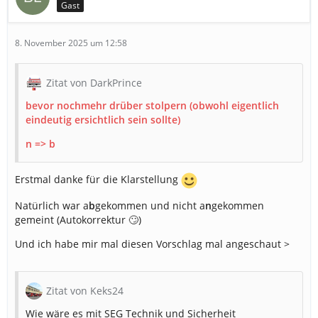
Gast
Hier wäre mal die Ausarbeitung zu diesen Einsatz:
8. November 2025 um 12:58
Flugzeug von Start-/Landebahn angekommen
Zitat von DarkPrince
Belohnung und Vorraussetzungen
Wert
bevor nochmehr drüber stolpern (obwohl eigentlich
eindeutig ersichtlich sein sollte)
Credits im Durchschnitt
10.000
n => b
Einsatzdauer
12-26 min.
Erstmal danke für die Klarstellung
Flughafen (groß
POI
Natürlich war a
b
gekommen und nicht a
n
gekommen
Start-/Landeba
gemeint (Autokorrektur 🙄)
Voraussetzung an Feuerwehrwachen
15
Und ich habe mir mal diesen Vorschlag mal angeschaut >
Voraussetzung an Rettungswachen
10
Zitat von Keks24
Voraussetzung an Polizeiwachen
6
Wie wäre es mit SEG Technik und Sicherheit