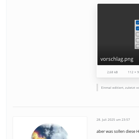
vorschlag.png
2,68 kB
112 × 
Einmal editiert, zuletzt 
28. Juli 2025 um 23:57
aber was sollen diese 