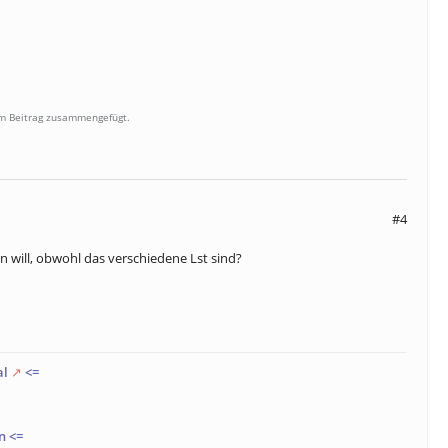
em Beitrag zusammengefügt.
#4
en will, obwohl das verschiedene Lst sind?
al
<=
n
<=