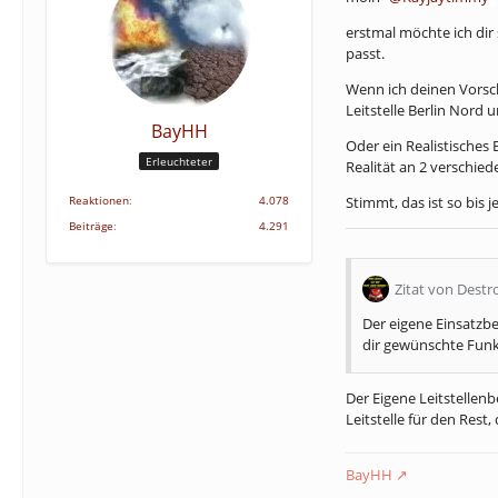
erstmal möchte ich dir
passt.
Wenn ich deinen Vorsch
Leitstelle Berlin Nord 
BayHH
Oder ein Realistisches
Erleuchteter
Realität an 2 verschied
Reaktionen
4.078
Stimmt, das ist so bis 
Beiträge
4.291
Zitat von Destr
Der eigene Einsatzbe
dir gewünschte Funk
Der Eigene Leitstellenb
Leitstelle für den Rest
BayHH