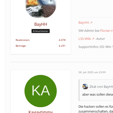
BayHH
BayHH
SW-Admin bei
Florian
Erleuchteter
LSS-Wiki
-Autor
Reaktionen
4.078
Beiträge
4.291
Supportinfos: OS: Win 
28. Juli 2025 um 23:59
Zitat von BayH
aber was sollen die
Die hacken sollen es für
zusammenschalten, dam
Kayjaytimmy