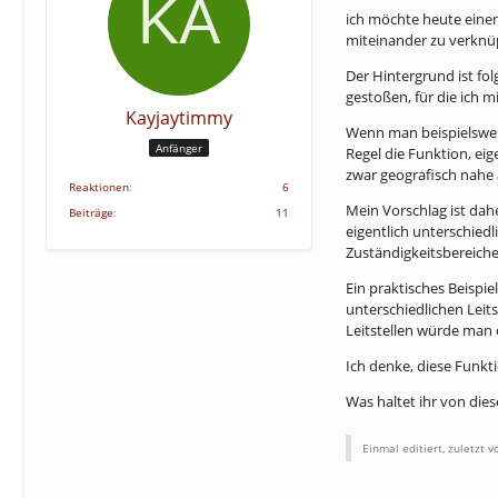
ich möchte heute einen 
miteinander zu verknü
Der Hintergrund ist fol
gestoßen, für die ich 
Kayjaytimmy
Wenn man beispielsweis
Anfänger
Regel die Funktion, eig
zwar geografisch nahe a
Reaktionen
6
Mein Vorschlag ist dah
Beiträge
11
eigentlich unterschiedl
Zuständigkeitsbereiche
Ein praktisches Beispi
unterschiedlichen Leit
Leitstellen würde man e
Ich denke, diese Funkti
Was haltet ihr von dies
Einmal editiert, zuletzt 