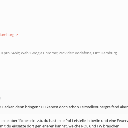
 Hamburg
10 pro 64bit; Web: Google Chrome; Provider: Vodafone; Ort: Hamburg
H
se Hacken denn bringen? Du kannst doch schon Leitstellenübergreifend alar
 eine oberfläche sein. z.b. du hast eine Pol-Leistelle in berlin und eine Feue
it du einsätze dort genierieren kannst, welche POL und FW brauchen.