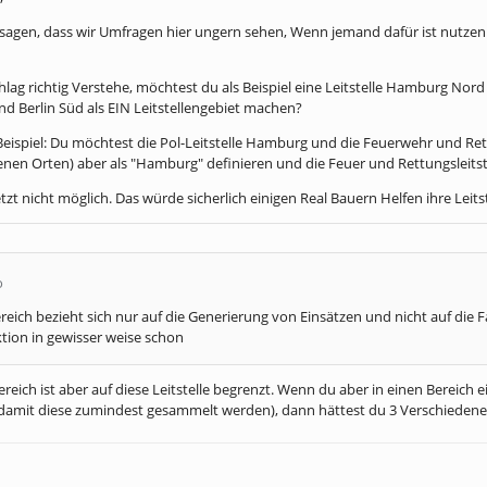
 sagen, dass wir Umfragen hier ungern sehen, Wenn jemand dafür ist nutzen
lag richtig Verstehe, möchtest du als Beispiel eine Leitstelle Hamburg Nor
und Berlin Süd als EIN Leitstellengebiet machen?
 Beispiel: Du möchtest die Pol-Leitstelle Hamburg und die Feuerwehr und Ret
enen Orten) aber als "Hamburg" definieren und die Feuer und Rettungsleitstell
jetzt nicht möglich. Das würde sicherlich einigen Real Bauern Helfen ihre Leit
o
reich bezieht sich nur auf die Generierung von Einsätzen und nicht auf die 
tion in gewisser weise schon
ereich ist aber auf diese Leitstelle begrenzt. Wenn du aber in einen Bereich e
, damit diese zumindest gesammelt werden), dann hättest du 3 Verschiedene Ei