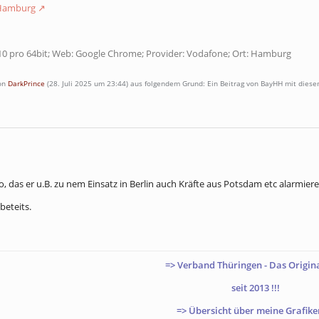
 Hamburg
10 pro 64bit; Web: Google Chrome; Provider: Vodafone; Ort: Hamburg
von
DarkPrince
(
28. Juli 2025 um 23:44
) aus folgendem Grund: Ein Beitrag von BayHH mit dies
o, das er u.B. zu nem Einsatz in Berlin auch Kräfte aus Potsdam etc alarmier
beteits.
=>
Verband Thüringen - Das Origin
seit 2013 !!!
=>
Übersicht über meine Grafike