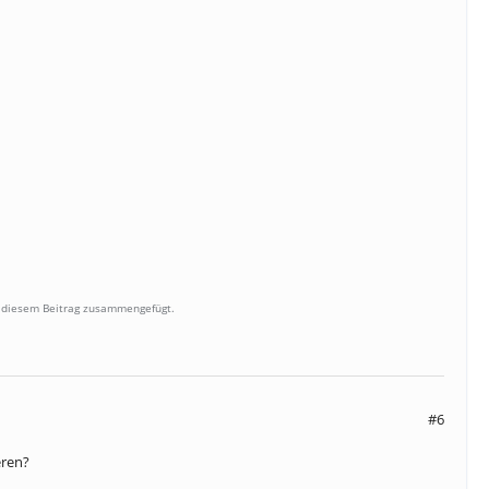
t diesem Beitrag zusammengefügt.
#6
eren?