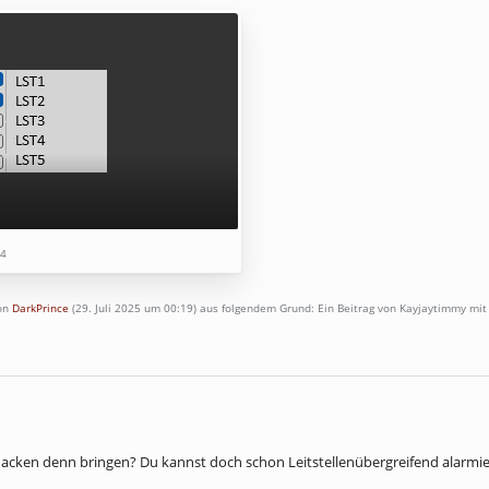
94
von
DarkPrince
(
29. Juli 2025 um 00:19
) aus folgendem Grund: Ein Beitrag von Kayjaytimmy mi
Hacken denn bringen? Du kannst doch schon Leitstellenübergreifend alarmi