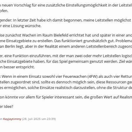
neuen Vorschlag für eine zusätzliche Einstellungsmöglichkeit in der Leitste
pfen.
gender: In letzter Zeit habe ich damit begonnen, meine Leitstellen möglichs
mir eine Lösung wünsche.
e zunächst Wachen im Raum Bielefeld errichtet hat und später in einer and
ene Einsatzgebiete zu erstellen. Das funktioniert grundsätzlich gut. Proble
n Berlin liegt, aber in der Realität einem anderen Leitstellenbereich zugeord
er, eine Funktion einzuführen, mit der man zwei oder mehr Leitstellen logis
iche Einsatzgebiete haben, für das Spiel gemeinsam genutzt werden. Ziel wäre 
n besser entspricht.
el: Wenn in einem Einsatz sowohl vier Feuerwachen (4FW) als auch vier Rettu
stellen zugeordnet sind, sollte es dennoch möglich sein, diese Ressourcen 
s ermöglichen, solche Einsätze realistisch darzustellen, ohne die Struktur 
on könnte vor allem für Spieler interessant sein, die großen Wert auf Reali
er Idee?
von
Kayjaytimmy
(
28. Juli 2025 um 23:39
)