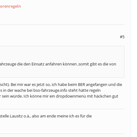
orenregeln
#5
Fahrzeuge die den Einsatz anfahren können ,somit gibt es die von
cht). Bei mir war es jetzt so, ich habe beim BER angefangen und die
s in der wache bei bso-fahrzeuge.info steht hätte regeln
ar sein würde. Ich könne mir ein dropdownmenü mit häckchen gut
stelle Lausitz o.ä., also am ende meine ich es für die