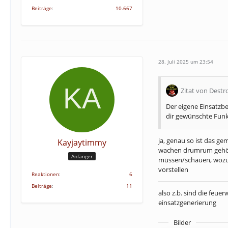
Beiträge
10.667
28. Juli 2025 um 23:54
Zitat von Destr
Der eigene Einsatzbe
dir gewünschte Funk
ja, genau so ist das g
Kayjaytimmy
wachen drumrum gehören
Anfänger
müssen/schauen, wozu 
vorstellen
Reaktionen
6
Beiträge
11
also z.b. sind die feuer
einsatzgenerierung
Bilder