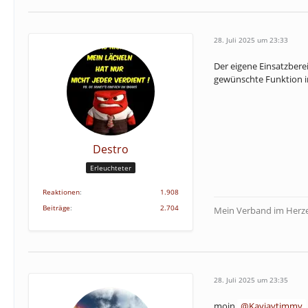
28. Juli 2025 um 23:33
Der eigene Einsatzberei
gewünschte Funktion i
Destro
Erleuchteter
Reaktionen
1.908
Beiträge
2.704
Mein Verband im Herze
28. Juli 2025 um 23:35
moin
Kayjaytimmy