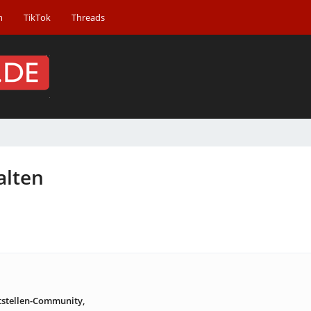
m
TikTok
Threads
alten
tstellen-Community,