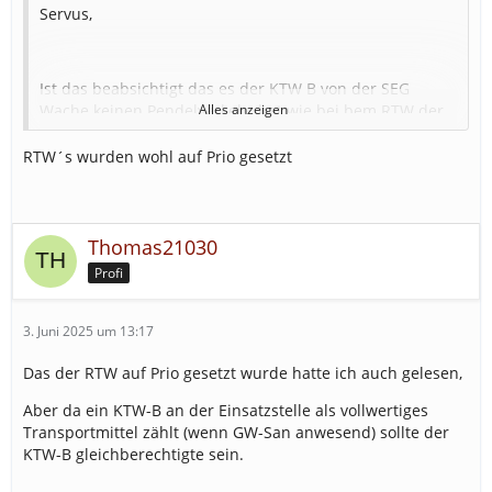
Servus,
Ist das beabsichtigt das es der KTW B von der SEG
Wache keinen Pendelverkehr hat wie bei bem RTW der
Alles anzeigen
ja den Verletzten in das Krankenhaus fährt und dann
wieder zum Einsatz zurück kommt.
RTW´s wurden wohl auf Prio gesetzt
RTW fährt zum Einsatz holt sich den Patienten und fährt
Thomas21030
dann in das Krankenhaus und liefert den Patienten ab.
Er fährt dann auch gleich wieder zum Einsatz zurück.
Profi
3. Juni 2025 um 13:17
KTW B (SEG) fährt zum Einsatz holt sich den Patienten
und fährt dann in das Krankenhaus und liefert den
Das der RTW auf Prio gesetzt wurde hatte ich auch gelesen,
Patienten ab. Er fährt dann nicht wieder zum Einsatz
Aber da ein KTW-B an der Einsatzstelle als vollwertiges
zurück. Ist das eventuelle in Fehler?
Transportmittel zählt (wenn GW-San anwesend) sollte der
KTW-B gleichberechtigte sein.