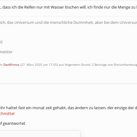
t, dass ich die Reifen nur mit Wasser löschen will. ich finde nur die Menge zu
ich, das Universum und die menschliche Dummheit, aber bei dem Universum 
20
meister
von
DarkPrince
(
27. März 2025 um 17:55
) aus folgendem Grund: 2 Beiträge von FlorianHambur
ihr hattet fast ein monat zeit gehabt, das ändern zu lassen, der einzige der
chmittel
f geantwortet