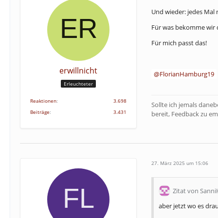
Und wieder: jedes Mal
Für was bekomme wir d
Für mich passt das!
erwillnicht
FlorianHamburg19
Erleuchteter
Reaktionen
3.698
Sollte ich jemals dane
Beiträge
3.431
bereit, Feedback zu em
27. März 2025 um 15:06
Zitat von Sann
aber jetzt wo es drau