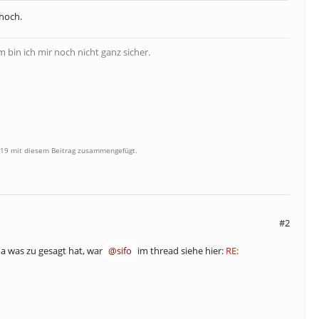
 hoch.
bin ich mir noch nicht ganz sicher.
g19 mit diesem Beitrag zusammengefügt.
#2
 da was zu gesagt hat, war
sifo
im thread siehe hier:
RE: