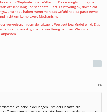
Threads im "Geplante Inhalte"-Forum. Das ermöglicht uns, die
ds oft sehr lang und sehr detailliert. Es ist völlig ok, dort nicht
derungswünsche zu haben, wenn man das Gefühl hat, da passt etwas
en und nicht um komplexere Mechanismen.
der verweisen, in dem der aktuelle Wert gut begründet wird. Das
ihr ja dann auf diese Argumentation Bezug nehmen. Wenn dann
l anpassen.
#6
verdammt, ich habe in der langen Liste der Einsätze, die
stofflager wäre mit 10.000 Litern das höchste. Gut das anderen so