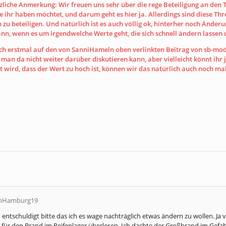
zliche Anmerkung: Wir freuen uns sehr über die rege Beteiligung an den 
ie ihr haben möchtet, und darum geht es hier ja. Allerdings sind diese Threa
ch zu beteiligen. Und natürlich ist es auch völlig ok, hinterher noch Än
ann, wenn es um irgendwelche Werte geht, die sich schnell ändern lass
ich erstmal auf den von SanniHameln oben verlinkten Beitrag von sb-mod
ss man da nicht weiter darüber diskutieren kann, aber vielleicht könnt 
 wird, dass der Wert zu hoch ist, können wir das natürlich auch noch ma
ianHamburg19
d entschuldigt bitte das ich es wage nachträglich etwas ändern zu wollen. Ja 
für den Brand im Reifenlager überlesen. Ich dachte der Großbrand im Gefahr