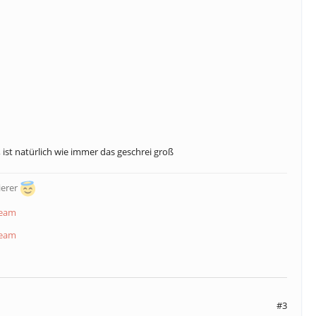
 ist natürlich wie immer das geschrei groß
ierer
Team
Team
#3