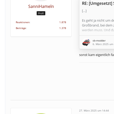
RE: [Umgesetzt]
SanniHameln
[…]
Profi
Es geht ja nicht um 
Reaktionen
1.878
Großbrand, bei dem z
Beiträge
1.378
werden muss. Und da
werden
sb-modder
6. März 2025 um
sonst kam eigentlich fa
27. März 2025 um 14:44