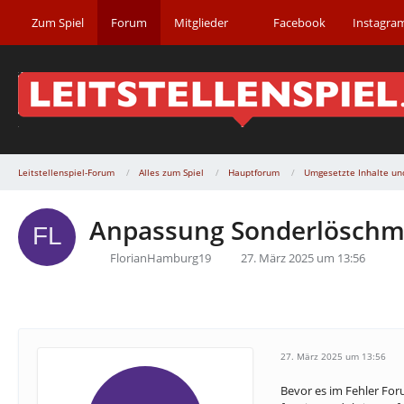
Zum Spiel
Forum
Mitglieder
Facebook
Instagra
Leitstellenspiel-Forum
Alles zum Spiel
Hauptforum
Umgesetzte Inhalte un
Anpassung Sonderlöschmit
FlorianHamburg19
27. März 2025 um 13:56
27. März 2025 um 13:56
Bevor es im Fehler For