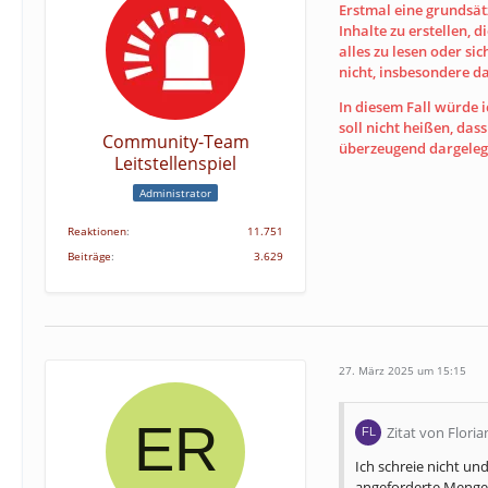
Erstmal eine grundsät
Inhalte zu erstellen, d
alles zu lesen oder si
nicht, insbesondere d
In diesem Fall würde 
soll nicht heißen, da
Community-Team
überzeugend dargelegt
Leitstellenspiel
Administrator
Reaktionen
11.751
Beiträge
3.629
27. März 2025 um 15:15
Zitat von Flor
Ich schreie nicht un
angeforderte Menge 