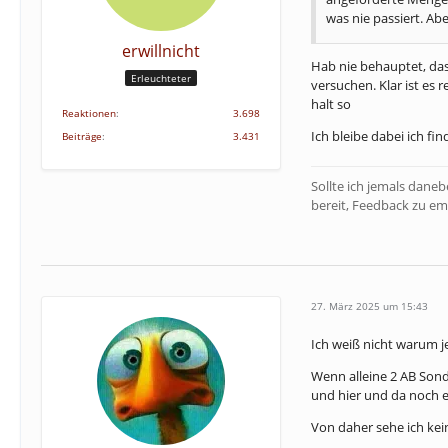
was nie passiert. Abe
erwillnicht
Hab nie behauptet, das
Erleuchteter
versuchen. Klar ist es
halt so
Reaktionen
3.698
Ich bleibe dabei ich fi
Beiträge
3.431
Sollte ich jemals dane
bereit, Feedback zu em
27. März 2025 um 15:43
Ich weiß nicht warum je
Wenn alleine 2 AB Sond
und hier und da noch e
Von daher sehe ich kei