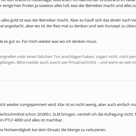
r einige hier finden ja sowieso alles toll, was der Betreiber macht und alles 
 alles gold ist was der Betreiber macht. Aber es häuft sich das direkt nach
 real angedacht, aber wo ist der Reiz mal zu denken und sein Konzept zu übe
nde es gut so. Für mich wieder was wo ich denken muss.
bengreifen oder einen falschen Ton anschlagen haben, zögert nicht, mich pe
pfangen. Bitte meldet euch zuerst per Privatnachricht – und wenn es sein m
tzt wieder rumgejammert wird. Klar ist es nicht wenig, aber auch einfach ma
erlöschmittel schon 20.000 L SLM bringen, versteh ich die Aufregung nicht
in PTLF 4000 und alles ist machbar.
ne Notwendigkeit bei dem Einsatz die Menge zu reduzieren.