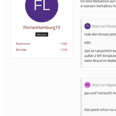
für eine Reduktion auf
in keinem Verhältnis mi
Zitat von Flor
FlorianHamburg19
Hab den Einsatz jetz
Meister
Edit:
Reaktionen
1.965
Beiträge
1.536
Das ist tatsächlich 
außer 2 WF-Einsätzen
beim Brand im Reifen
Zitat von Wgsd
Jaa und? Versucht m
Das passt schon so