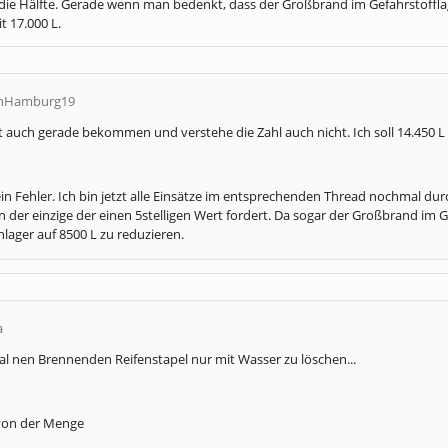
 die Hälfte. Gerade wenn man bedenkt, dass der Großbrand im Gefahrstoffla
t 17.000 L.
ianHamburg19
t auch gerade bekommen und verstehe die Zahl auch nicht. Ich soll 14.450 L
kein Fehler. Ich bin jetzt alle Einsätze im entsprechenden Thread nochmal durc
 der einzige der einen 5stelligen Wert fordert. Da sogar der Großbrand im G
lager auf 8500 L zu reduzieren.
a
al nen Brennenden Reifenstapel nur mit Wasser zu löschen...
 von der Menge