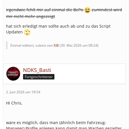
irgendwie fehlt mir auf einmal die BePo
zumindest wird
mir nicht mehr angezeigt
hat sich erledigt man sollte auch ab und zu das Script
Updaten
Einmal editiert, zuletzt von
XiB
(
30. Mai 2026 um 08:24
)
NDKS_Basti
Fortgeschrittener
2. Juni 2026 um 18:54
Hi Chris,
wäre es möglich, dass man (ähnlich beim Fahrzeug-
Manager) Profile anlegen kann damit man Wachen gezielter