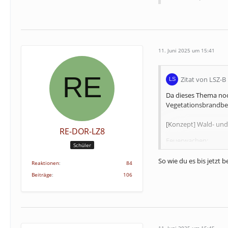
11. Juni 2025 um 15:41
Zitat von LSZ-B
Da dieses Thema noc
Vegetationsbrandbe
[Konzept] Wald- un
RE-DOR-LZ8
Feuerwachen:
Schüler
Erweiterung Wald- 
gibt 1 oder 2 Stellplä
So wie du es bis jetzt
Reaktionen
84
Ermöglicht den Kau
Beiträge
106
Kosten: 100.000 - 15
Fahrzeuge:
Löschfahrzeuge/Tan
TLF-Waldbrand
Speziell ausgestatt
11. Juni 2025 um 15:45