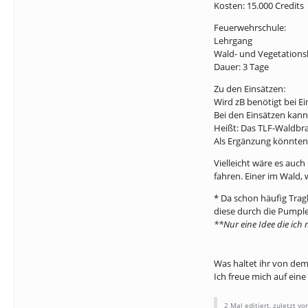
Kosten: 15.000 Credits
Feuerwehrschule:
Lehrgang
Wald- und Vegetatio
Dauer: 3 Tage
Zu den Einsätzen:
Wird zB benötigt bei 
Bei den Einsätzen kann
Heißt: Das TLF-Waldbr
Als Ergänzung könnten
Vielleicht wäre es auc
fahren. Einer im Wald,
* Da schon häufig Tra
diese durch die Pumpl
**Nur eine Idee die ich
Was haltet ihr von de
Ich freue mich auf ein
2 Mal editiert, zuletzt v