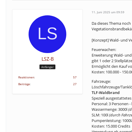
11. Juni 2025 um 09:59
Da dieses Thema noch n
Vegetationsbrandbekä
[Konzept] Wald- und 
Feuerwachen:
Erweiterung Wald- un
LSZ-B
gibt 1 oder 2 Stellplätz
Ermöglicht den Kauf 
Anfänger
Kosten: 100.000 - 150.0
Reaktionen
57
Fahrzeuge:
Beiträge
27
Löschfahrzeuge/Tanklö
TLF-Waldbrand
Speziell ausgestattet
Personal: 3 Personen 
Wassermenge: 3000l
(d
SLM: 100l
(durch Fahrz
Pumpenleistung: 1000
Kosten: 15.000 Credits
Verwendung als normales