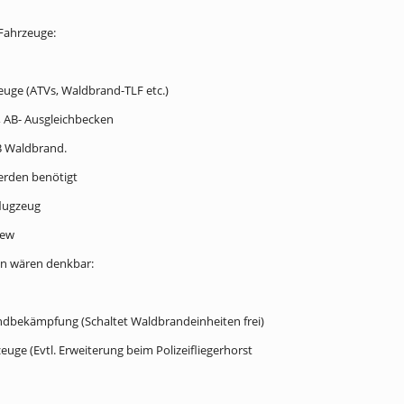
Fahrzeuge:
euge (ATVs, Waldbrand-TLF etc.)
, AB- Ausgleichbecken
B Waldbrand.
erden benötigt
flugzeug
rew
n wären denkbar:
ndbekämpfung (Schaltet Waldbrandeinheiten frei)
euge (Evtl. Erweiterung beim Polizeifliegerhorst