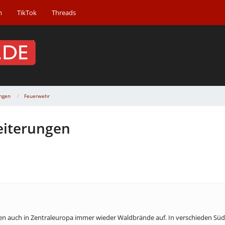
m
TikTok
Threads
ngen
Feuerwehr
eiterungen
eten auch in Zentraleuropa immer wieder Waldbrände auf. In verschieden Sü