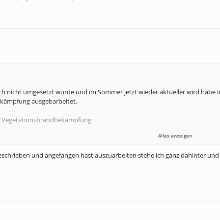
h nicht umgesetzt wurde und im Sommer jetzt wieder aktueller wird habe ic
kämpfung ausgebarbeitet.
d Vegetationsbrandbekämpfung
Alles anzeigen
und Vegetationsbrandbekämpfung
tze
 beschrieben und angefangen hast auszuarbeiten stehe ich ganz dahinter un
f von Waldbrandfahrzeugen
0.000
klöschfahrzeuge:
etes Fahrzeug zur Wald- und Vegetationsbrandbekämpfung.