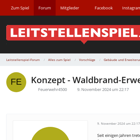
Zum Spiel
Forum
Mitglieder
Facebook
Instagra
Leitstellenspiel-Forum
Alles zum Spiel
Vorschläge
Gebäude und Erweiteru
Konzept - Waldbrand-Erw
Feuerwehr4500
9. November 2024 um 22:17
9. November 2024 um 22:17
Seit einigen Jahren tr