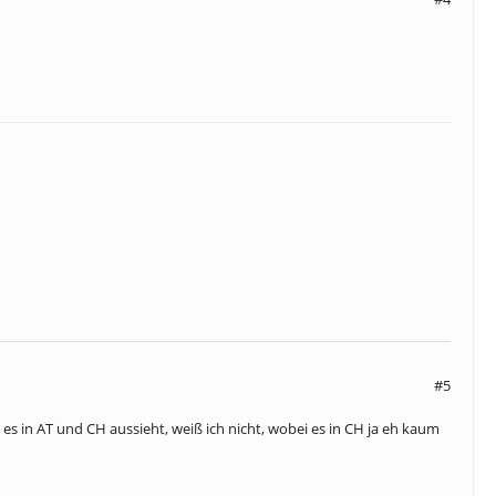
ahrzeugeditor veränderbar)
gsamen Gelände.
gsamen Gelände.
#5
s in AT und CH aussieht, weiß ich nicht, wobei es in CH ja eh kaum