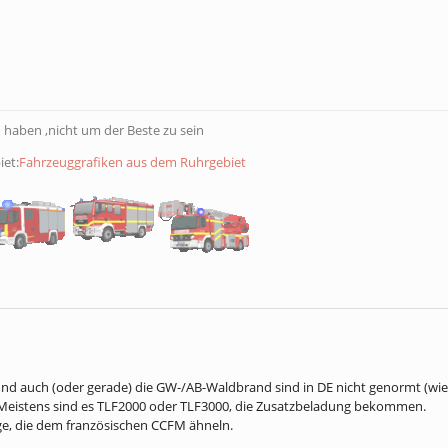
en - benötigen Ausbildung Wald- und Vegetationsbrandbekämpfung
(durch F
l
(durch Fahrzeugeditor veränderbar)
rzeugeditor veränderbar)
00l/min
(durch Fahrzeugeditor veränderbar)
ts
es TLF soll möglich sein.
 haben ,nicht um der Beste zu sein
ge:
iet:
Fahrzeuggrafiken aus dem Ruhrgebiet
t von Waldbrandausrüstung und der Versorgung der Einsatzkräfte in unwe
en - benötigen Ausbildung Wald- und Vegetationsbrandbekämpfung
/min (vgl. TS - Typ PFPN 6-500)*
*
W eingesetzt werden**
ts
t von Waldbrandausrüstung und der Versorgung der Einsatzkräfte in unwe
/min (vgl. TS - Typ PFPN 6-500)*
*
W eingesetzt werden**
d auch (oder gerade) die GW-/AB-Waldbrand sind in DE nicht genormt (wie e
ts
. Meistens sind es TLF2000 oder TLF3000, die Zusatzbeladung bekommen.
ge, die dem französischen CCFM ähneln.
nd-Unterstützung