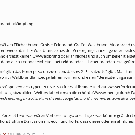
nsbrandbekämpfung
Einsätzen Flächenbrand, Großer Feldbrand, Großer Waldbrand, Moorbrand uv
 entweder das TLF-Waldbrand, eines der Versorgungsfahrzeuge oder beides 
and ersetzt keinen GW-Waldbrand oder ähnliches und auch umgekehrt erse
 dann auch Drohneneinheiten bei Feldbränden, Flächenbränden, etc. gefor
h möglich das Konzept so umzusetzen, dass es 2 "Einsatzorte" gibt. Man kann
 wo nur Waldbrandfahrzeuge fahren können und einen "Bereitstellungsraum"
gkraftspritzen des Typen PFPN 6-500 für Waldbrände und zur Wasserförde
eistung abzubilden. Weiters könnte man die erhöhte Wassermenge durch Fal
 noch einbringen wollte. Kann die Fahrzeuge "zu stark" machen. Es wäre aber 
m Konzept bzw. was wären Verbesserungsvorschläge / was könnte geändert
e konstruktive Diskussion mit euch und hoffe, dass dieses oder ein ähnlich
on
LSZ-B
(
11. Juni 2025 um 11:57
)