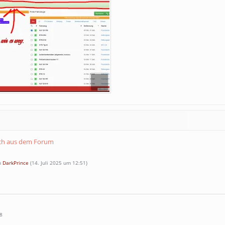
ich aus dem Forum
on
DarkPrince
(
14. Juli 2025 um 12:51
)
8