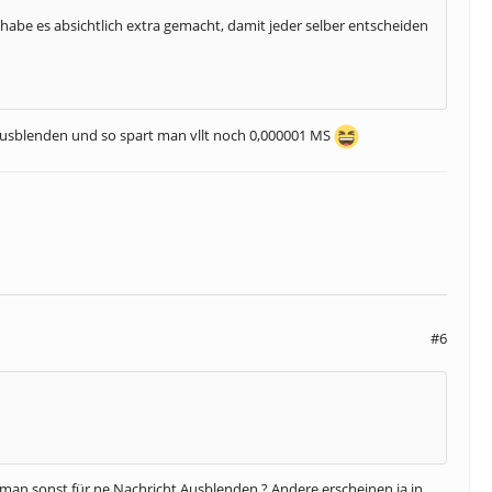
habe es absichtlich extra gemacht, damit jeder selber entscheiden
ht ausblenden und so spart man vllt noch 0,000001 MS
#6
 man sonst für ne Nachricht Ausblenden ? Andere erscheinen ja in