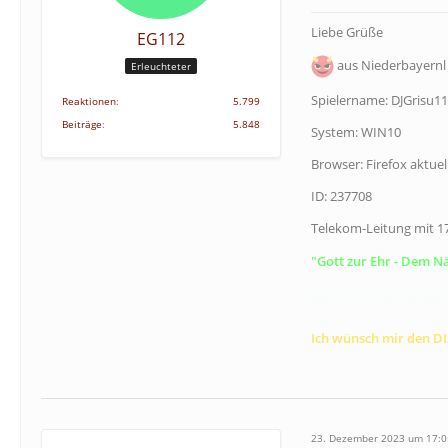
Liebe Grüße
EG112
aus Niederbayernl
Erleuchteter
Spielername: DJGrisu1
Reaktionen
5.799
Beiträge
5.848
System: WIN10
Browser: Firefox aktuel
ID: 237708
Telekom-Leitung mit 
"Gott zur Ehr - Dem N
Wenn ich einzelne Wört
Ich wünsch mir den D
23. Dezember 2023 um 17:0