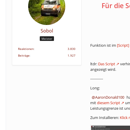
Für die 
Sobol
Meister
Funktion ist im
[Script
Reaktionen
3.830
Beiträge
1.927
ltdr:
Das Script
verhi
angezeigt wird.
-----------
Long:
AaronDonald100
ha
mit
diesem Script
umg
Leistungsgrenze ist und 
Zum Installieren:
Klick