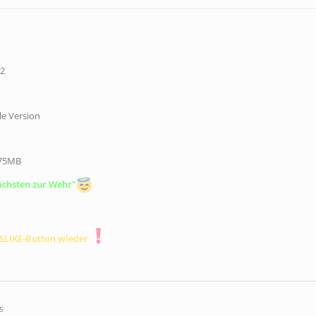
12
le Version
175MB
ächsten zur Wehr"
er fett und in Großbuchstaben schreibe ist das kein Schreien sondern ein
ISLIKE-Button wieder
5