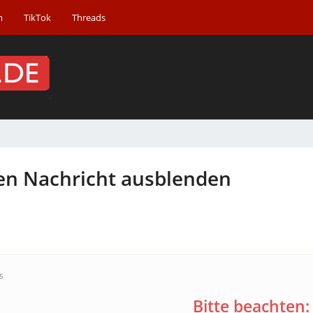
m
TikTok
Threads
den Nachricht ausblenden
5
Bitte beachten: