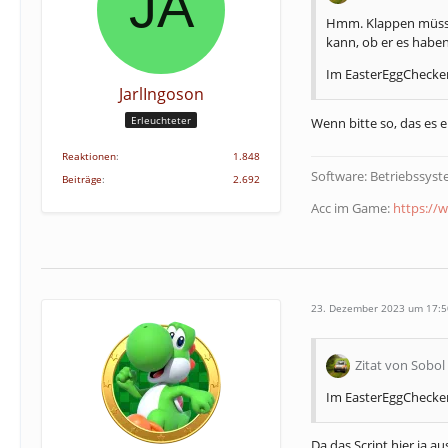
Hmm. Klappen müsste 
kann, ob er es haben
Im EasterEggChecker 
JarlIngoson
Erleuchteter
Wenn bitte so, das es e
Reaktionen
1.848
Software: Betriebssys
Beiträge
2.692
Acc im Game:
https://w
23. Dezember 2023 um 17:5
Zitat von Sobol
Im EasterEggChecker 
Da das Script hier ja 