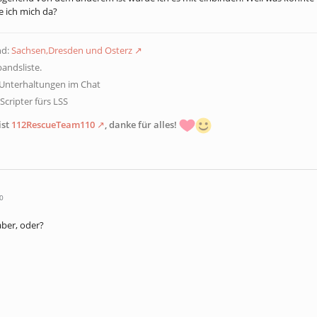
e ich mich da?
nd:
Sachsen,Dresden und Osterz
andsliste.
 Unterhaltungen im Chat
cripter fürs LSS
ist
112RescueTeam110
, danke für alles!
0
aber, oder?