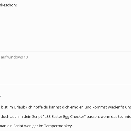
ankeschön!
ox auf windows 10
x
7
 bist im Urlaub (ich hoffe du kannst dich erholen und kommst wieder fit und
 doch auch in dein Script "LSS Easter Egg Checker" passen, wenn das technis
 man ein Script weniger im Tampermonkey.