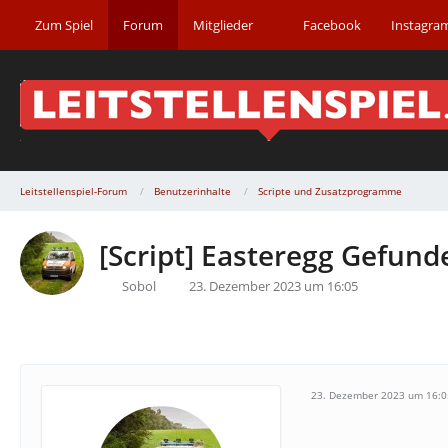
Zum Spiel
Forum
Mitglieder
Facebook
Instagra
Leitstellenspiel-Forum
Benutzerinhalte
Scripte und Zusatzprogramme
[Script] Easteregg Gefun
Sobol
23. Dezember 2023 um 16:05
23. Dezember 2023 um 16:0