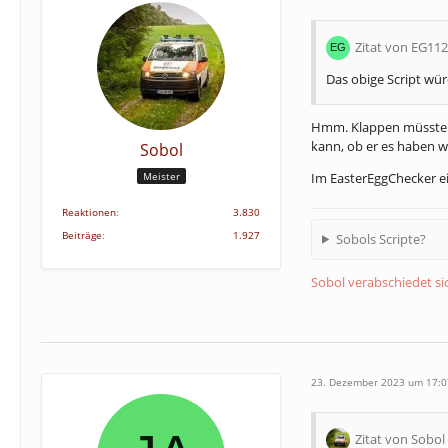
Zitat von EG112
Das obige Script wür
Hmm. Klappen müsste da
kann, ob er es haben w
Sobol
Im EasterEggChecker ei
Meister
Reaktionen
3.830
Beiträge
1.927
Sobols Scripte?
Sobol verabschiedet s
23. Dezember 2023 um 17:0
Zitat von Sobol