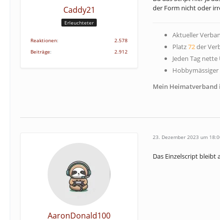
der Form nicht oder irr
Caddy21
Erleuchteter
Aktueller Verba
Reaktionen
2.578
Platz
72
der Verb
Beiträge
2.912
Jeden Tag nette
Hobbymässiger S
Mein Heimatverband 
23. Dezember 2023 um 18:0
Das Einzelscript bleibt 
AaronDonald100