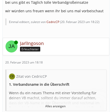
bei uns gibt es Täglich tolle Verbandgroßeinsatze
wir würden uns freuen wenn ihr bei uns mal vorbeischaut
Einmal editiert, zuletzt von
CedricCP
(
20. Februar 2023 um 18:22
)
Online
JarlIngoson
Erleuchteter
20. Februar 2023 um 18:18
Zitat von CedricCP
1. Verbandsname in die Überschrift
Wenn du ein neues Thema mit einer Vorstellung für
deinen VB machst, solltest du immer darauf achten,
dass der VB-Name in der Überschrift und nochmal im
Alles anzeigen
Text steht. Beispiel "Verband Stadt/Land/Kreis XYZ sucht