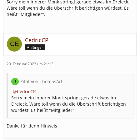
Sorry mein innerer Monk springt gerade etwas im Dreieck.
Wäre toll wenn du die Überschrift berichtigen würdest. Es
heißt "Mitglieder".
P.S. Noch einfacher gehts, wenn Ihr auf Euer Profil geht
und von dort den Verband in einem neuen Tab öffnet.
Damit spart Ihr euch die Sucherei
Danke an
@Diabol
, der mir diesen "Tipp" gegeben hat.
CedricCP
Anfänger
3. Vorstellungstext
Der Vorstellungstext ist fast am wichtigsten. Unten gebe
20. Februar 2023 um 21:13
ich Euch mal ein paar Beispiel. Ich denke Ihr merkt
schon beim Lesen, welcher besser ist.
Zitat von ThomasArt
Beispiel 1:
CedricCP
Die Regionalleitstelle XYZ ist eine von fünf
Sorry mein innerer Monk springt gerade etwas im
Regionalleitstellen im Landkreis XYZ. Täglich gehen in
Dreieck. Wäre toll wenn du die Überschrift berichtigen
der IRLS XYZ ca. 1200 Anrufe über die Notrufnummer
würdest. Es heißt "Mitglieder".
112 ein. 13 Einsatzsachbearbeiter sind rund um die Uhr,
365 Tage im Jahr, damit beschäftigt, die Notrufe der
Bürger entgegenzunehmen und entsprechend der
Danke für denn Hinweis
Notfallsituation die entsprechenden Einsatzkräfte zu
alarmieren. Dazu steht ihnen modernste