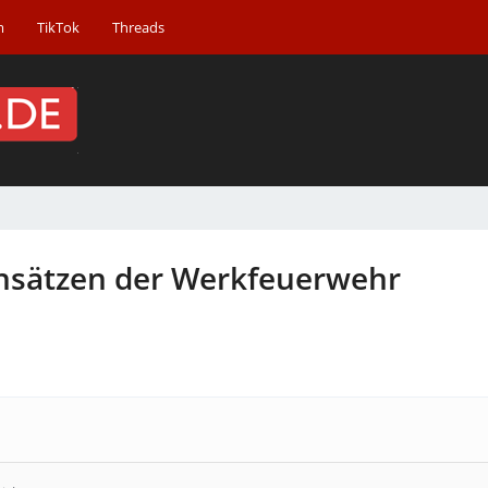
m
TikTok
Threads
insätzen der Werkfeuerwehr