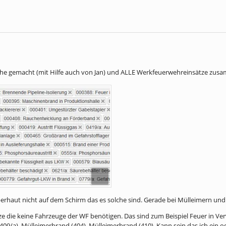
ühe gemacht (mit Hilfe auch von Jan) und ALLE Werkfeuerwehreinsätze zus
überhaut nicht auf dem Schirm das es solche sind. Gerade bei Mülleimern un
ze die keine Fahrzeuge der WF benötigen. Das sind zum Beispiel Feuer in V
9/a), Mülleimerbrand (404), Mülleimerbrand (410). Kann sein das ich ein o