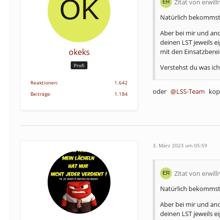
Zitat von erwill
Natürlich bekommst 
Aber bei mir und an
deinen LST jeweils 
okeks
mit den Einsatzbere
Profi
Verstehst du was ic
Reaktionen
1.642
oder
LSS-Team
kopi
Beiträge
1.184
3. März 2023 um 05:59
Zitat von erwill
Natürlich bekommst 
Aber bei mir und an
deinen LST jeweils 