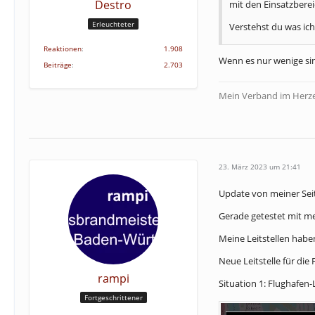
Destro
mit den Einsatzbere
Erleuchteter
Verstehst du was ic
Reaktionen
1.908
Wenn es nur wenige sin
Beiträge
2.703
Mein Verband im Herze
23. März 2023 um 21:41
Update von meiner Seite
Gerade getestet mit m
Meine Leitstellen habe
Neue Leitstelle für di
rampi
Situation 1: Flughafen
Fortgeschrittener