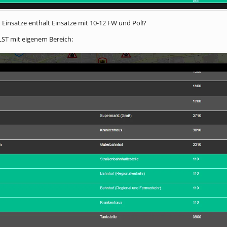
 Einsätze enthält Einsätze mit 10-12 FW und Pol!?
-LST mit eigenem Bereich: