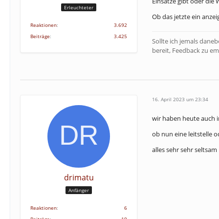
Einsätze gibt oder die
Erleuchteter
Ob das jetzte ein anzei
Reaktionen
3.692
Beiträge
3.425
Sollte ich jemals dane
bereit, Feedback zu em
16. April 2023 um 23:34
wir haben heute auch i
ob nun eine leitstelle o
alles sehr sehr seltsam h
drimatu
Anfänger
Reaktionen
6
Beiträge
19