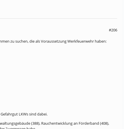
#206
ammen zu suchen, die als Voraussetzung Werkfeuerwehr haben:
d Gefahrgut LKWs sind dabei.
erwaltungsgebäude (388), Rauchentwicklung an Förderband (408),
der 2 vergessen habe.