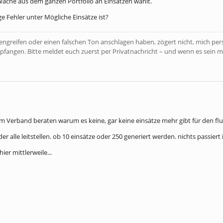
 Wache aus dem ganzen Portfolio an Einsätzen wählt.
ge Fehler unter Mögliche Einsätze ist?
bengreifen oder einen falschen Ton anschlagen haben, zögert nicht, mich pe
pfangen. Bitte meldet euch zuerst per Privatnachricht – und wenn es sein m
m Verband beraten warum es keine, gar keine einsätze mehr gibt für den flu
der alle leitstellen. ob 10 einsätze oder 250 generiert werden. nichts passiert i
ier mittlerweile...