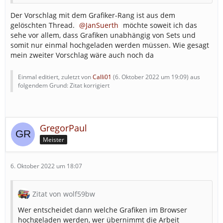
werden darf, grenzt an Willkür und öffnet das Tor zur
Der Vorschlag mit dem Grafiker-Rang ist aus dem
Zensur.
gelöschten Thread.
JanSuerth
möchte soweit ich das
Wollen eure Grafik Moderatoren tausende Grafiken
sehe vor allem, dass Grafiken unabhängig von Sets und
kontrollieren und abnicken.
somit nur einmal hochgeladen werden müssen. Wie gesagt
mein zweiter Vorschlag wäre auch noch da
Wie schon erwähnt in den Grafikset`s anständige
Universal Grafiken mit Grafik Auswahl 2D 3 D und für
Einmal editiert, zuletzt von
Calli01
(
6. Oktober 2022 um 19:09
) aus
die Realbauer eine Seite wo jeder ein Muster seiner
folgendem Grund: Zitat korrigiert
Grafiken vorstellt mit Link zum Download.
.
Ich bin gegen den Vorschlag
GregorPaul
Meister
6. Oktober 2022 um 18:07
Zitat von wolf59bw
Wer entscheidet dann welche Grafiken im Browser
hochgeladen werden, wer übernimmt die Arbeit