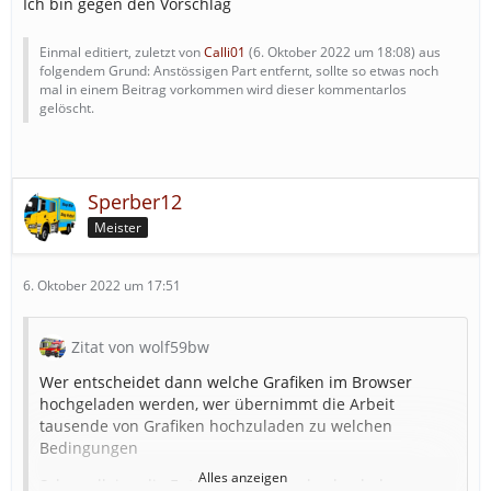
Ich bin gegen den Vorschlag
Einmal editiert, zuletzt von
Calli01
(
6. Oktober 2022 um 18:08
) aus
folgendem Grund: Anstössigen Part entfernt, sollte so etwas noch
mal in einem Beitrag vorkommen wird dieser kommentarlos
gelöscht.
Sperber12
Meister
6. Oktober 2022 um 17:51
Zitat von wolf59bw
Wer entscheidet dann welche Grafiken im Browser
hochgeladen werden, wer übernimmt die Arbeit
tausende von Grafiken hochzuladen zu welchen
Bedingungen
Alles anzeigen
Schon alleine die Entscheidung wer hochgeladen