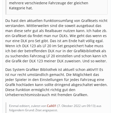
mehrere verschiedene Fahrzeuge der gleichen
Kategorie hat.
Du hast den aktuellen Funktionsumfang von Grafiksets nicht
verstanden. Mittlerweilen sind die soweit ausgebaut das
man diese sehr gut als Realbauer nutzen kann. Ich habe zb.
ein Grafikset da findet man nur DLKs. Wie geht das wenn es
nur eine DLK pro Set gibt. Das ist am Ende halt völlig egal.
Wenn ich DLK 123 als LF 20 im Set gespeichert habe muss
ich bei der betreffenden DLK nur in der Grafikbibliothek als
zu suchendes Fahrzeug LF 20 einstellen und schon kann ich
die Grafik der DLK 123 meiner DLK zuweisen. Und so weiter.
Das System Grafiker Bibliothek ist aktuell schon aktiv!!!! Es
ist nur recht umständlich gemacht. Die Möglichkeit das
jeder Spieler in den Einstellungen für jedes Fahrzeug eine
Grafik hochladen kann sollte dringend abgeschaltet werden.
Diese Funktion ermöglicht richtig gut den
Urheberrechtsmissbrauch mit fremden Grafiken.
Einmal editiert, zuletzt von
Calli01
(
7. Oktober 2022 um 09:13
) aus
folgendem Grund: Zitat angepasst.