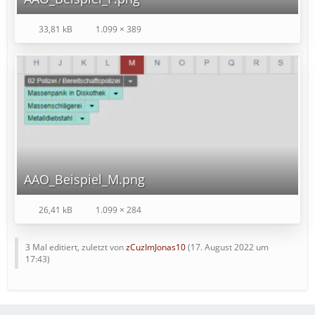
33,81 kB
1.099 × 389
AAO_Beispiel_M.png
26,41 kB
1.099 × 284
3 Mal editiert, zuletzt von
zCuzImJonas10
(
17. August 2022 um
17:43
)