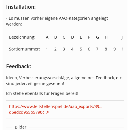
Installation:
• Es müssen vorher eigene AAO-Kategorien angelegt
werden:
Bezeichnung:
A
B
C
D
E
F
G
H
I
J
Sortiernummer:
1
2
3
4
5
6
7
8
9
10
Feedback:
Ideen, Verbesserungsvorschläge, allgemeines Feedback, etc.
sind jederzeit gerne gesehen!
Ich stehe ebenfalls für Fragen bereit!
https://www.leitstellenspiel.de/aao_exports/39…
d5edcd955b5790c
Bilder