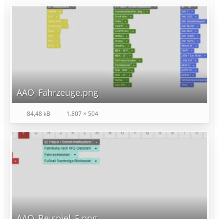
AAO_Fahrzeuge.png
84,48 kB
1.807 × 504
AAO_Beispiel_F.png