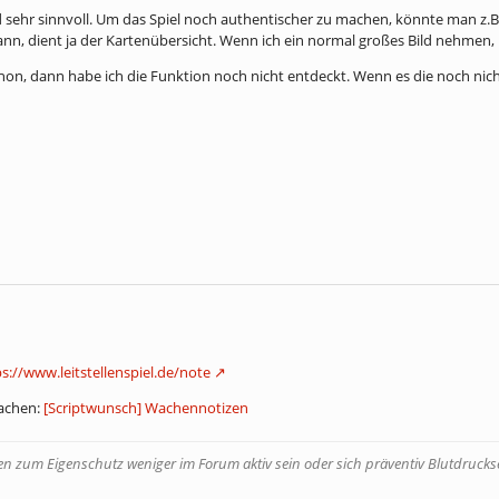
 sehr sinnvoll. Um das Spiel noch authentischer zu machen, könnte man z.B.
n, dient ja der Kartenübersicht. Wenn ich ein normal großes Bild nehmen, ü
schon, dann habe ich die Funktion noch nicht entdeckt. Wenn es die noch nicht 
s://www.leitstellenspiel.de/note
Wachen:
[Scriptwunsch] Wachennotizen
 zum Eigenschutz weniger im Forum aktiv sein oder sich präventiv Blutdruckse