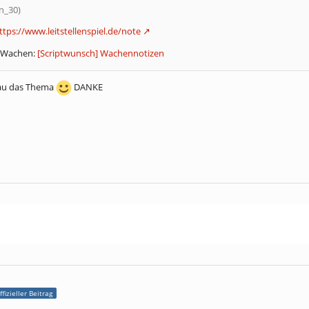
xn_30)
ttps://www.leitstellenspiel.de/note
e Wachen:
[Scriptwunsch] Wachennotizen
enau das Thema
DANKE
ffizieller Beitrag