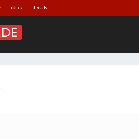
m
TikTok
Threads
en