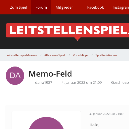
Zum Spiel
Forum
Mitglieder
Facebook
Instagra
Leitstellenspiel-Forum
Alles zum Spiel
Vorschläge
Spielfunktionen
Memo-Feld
dafra1987
4. Januar 2022 um 21:09
Geschloss
4. Januar 2022 um 21:09
Hallo,