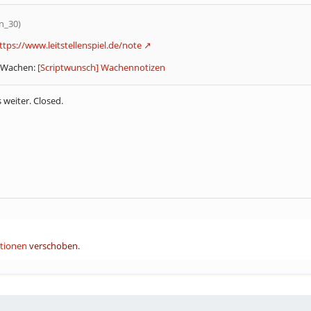
xn_30)
ttps://www.leitstellenspiel.de/note
e Wachen:
[Scriptwunsch] Wachennotizen
 weiter. Closed.
ktionen
verschoben.