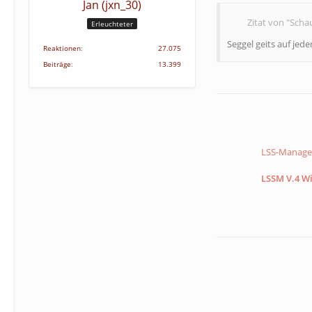
Jan (jxn_30)
Zitat von "Schau
Erleuchteter
Seggel geits auf jede
Reaktionen
27.075
Beiträge
13.399
LSS-Manager
LSSM V.4 Wi