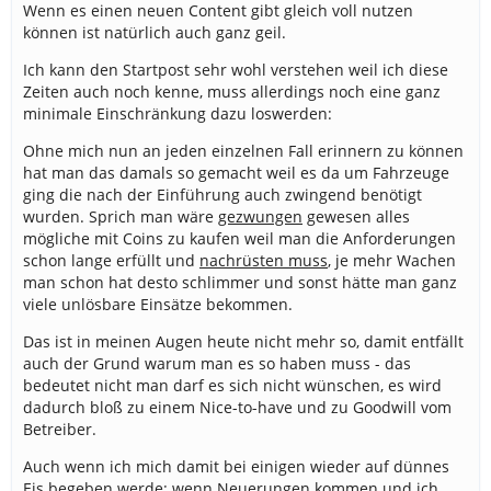
Wenn es einen neuen Content gibt gleich voll nutzen
können ist natürlich auch ganz geil.
Ich kann den Startpost sehr wohl verstehen weil ich diese
Zeiten auch noch kenne, muss allerdings noch eine ganz
minimale Einschränkung dazu loswerden:
Ohne mich nun an jeden einzelnen Fall erinnern zu können
hat man das damals so gemacht weil es da um Fahrzeuge
ging die nach der Einführung auch zwingend benötigt
wurden. Sprich man wäre
gezwungen
gewesen alles
mögliche mit Coins zu kaufen weil man die Anforderungen
schon lange erfüllt und
nachrüsten muss
, je mehr Wachen
man schon hat desto schlimmer und sonst hätte man ganz
viele unlösbare Einsätze bekommen.
Das ist in meinen Augen heute nicht mehr so, damit entfällt
auch der Grund warum man es so haben muss - das
bedeutet nicht man darf es sich nicht wünschen, es wird
dadurch bloß zu einem Nice-to-have und zu Goodwill vom
Betreiber.
Auch wenn ich mich damit bei einigen wieder auf dünnes
Eis begeben werde: wenn Neuerungen kommen und ich