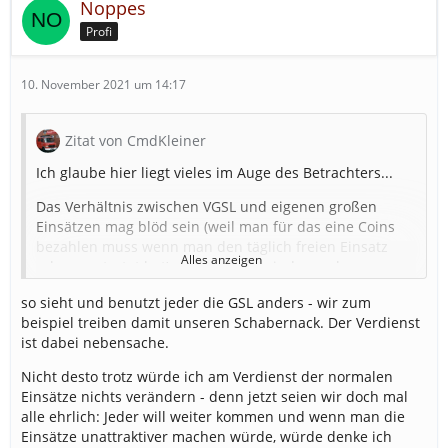
Noppes
Profi
10. November 2021 um 14:17
Zitat von CmdKleiner
Ich glaube hier liegt vieles im Auge des Betrachters...
Das Verhältnis zwischen VGSL und eigenen großen
Einsätzen mag blöd sein (weil man für das eine Coins
bezahlen muss wenn man den täglich freien Einsatz
Alles anzeigen
schon gestartet hat), andererseits sind manche
normalen Einsätze auch erheblich größer als die
so sieht und benutzt jeder die GSL anders - wir zum
"Großeinsätze".
beispiel treiben damit unseren Schabernack. Der Verdienst
Ich verdiene auch am meisten wenn ich einfach nur für
ist dabei nebensache.
mich spiele und sowas nicht starte, jemand der noch
Nicht desto trotz würde ich am Verdienst der normalen
nicht alle möglichen Einsätze freigeschaltet hat und
Einsätze nichts verändern - denn jetzt seien wir doch mal
dazu noch in einem kleinen Verband ist mag das
alle ehrlich: Jeder will weiter kommen und wenn man die
allerdings anders sehen.
Einsätze unattraktiver machen würde, würde denke ich