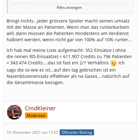
unbefriedigend, unlogisch, inkonsequent und vorallem
Alles anzeigen
für en Betreiber nachteilig, weil weniger Coin-Ausgabe
Anreiz, dem stimme ich zu.
Bringt nichts...jeder grössere Spieler macht seinen umsatz
Aber die Credits-Spirale immer nur weiter nach oben
mit der Masse an Patienten. Wenn man das runterkurbeln
treiben, macht auf lange Sicht keinen Sinn.
will, dann müssen die Patienten mindestens am Verdienst
halbiert werden, wenn nicht gar von 100% auf 10% runter...
Es gäbe genügend Möglichkeiten, die bisherigen
Einsätze zu deckeln, bspw. je Spieler je Tag nur X mal
Ich hab mal meine Liste aufgemacht: 352 Einsätze ( ohne
Einsatz Y, wenn man die Zeit und Credits schon nicht
die reinen RD-Einsaätze) = 611.907 Credits zu 796 Patienten
runterfahren will.
= 343.474 Credits....das ist fast ein 2/1 Verhältnis
Ich
sags die so wie es ist...auf den tag gebrochen ist ein
Oder VGSL für 10 Credits generieren "Mini-Event"-artig
Nasenbluteneinsatz effektiver als ne Gasex....natürlich auf
weitere Einsätze, die Variante ohne kostet dann
die Gesamtmasse bezogen.
entsprechend weniger.
Oder Dammbruch und Konsorten gibt es nur noch als
VGSL.
CmdKleiner
Oder einfach mehr Cerdits für Alle, yeah
Moderator
10. November 2021 um 13:55
Offizieller Beitrag