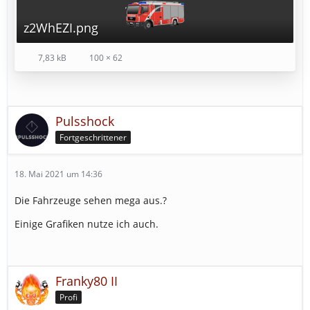
z2WhEZI.png
7,83 kB
100 × 62
Pulsshock
Fortgeschrittener
18. Mai 2021 um 14:36
Die Fahrzeuge sehen mega aus.?
Einige Grafiken nutze ich auch.
Franky80 II
Profi