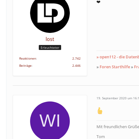
❤️
lost
Erleuchteter
» open112 - die Date
Reaktionen
2.742
Beiträge
2.446
»
Foren Starthilfe
»
Fr
19. September 2020 um 16:
Mit freundlichen Grüß
Tom