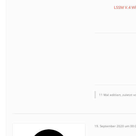
LSSM V.4 Wi
11 Mal editiert, zuletzt 
19. September 2020 um 00: