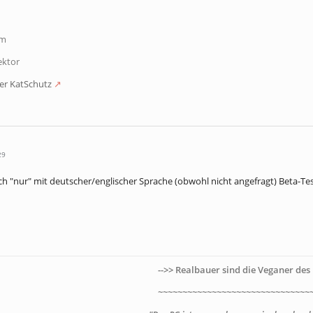
om
ektor
er KatSchutz
29
ch "nur" mit deutscher/englischer Sprache (obwohl nicht angefragt) Beta-Tes
-->> Realbauer sind die Veganer des 
~~~~~~~~~~~~~~~~~~~~~~~~~~~~~~~