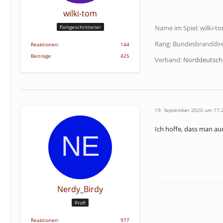
wilki-tom
Fortgeschrittener
Name im Spiel: wilki-t
Rang: Bundesbranddir
Reaktionen
144
Beiträge
425
Verband:
Norddeutsch
19. September 2020 um 17:
Ich hoffe, dass man au
Nerdy_Birdy
Profi
Reaktionen
977