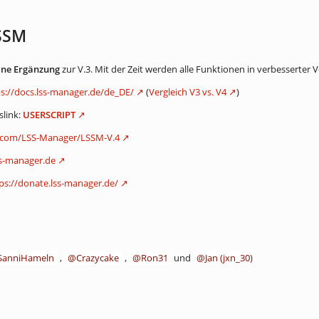
SSM
ine Ergänzung
zur V.3. Mit der Zeit werden alle Funktionen in verbesserter V
ps://docs.lss-manager.de/de_DE/
(
Vergleich V3 vs. V4
)
slink:
USERSCRIPT
b.com/LSS-Manager/LSSM-V.4
ss-manager.de
ps://donate.lss-manager.de/
SanniHameln
,
Crazycake
,
Ron31
und
Jan (jxn_30)