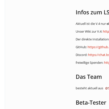
Infos zum L
Aktuell ist die V.4 nur
e
Unser Wiki zur V.4:
htt
Der direkte Installation
GitHub:
https://githu
Discord:
https://chat.l
freiwillige Spenden:
htt
Das Team
besteht aktuell aus
Beta-Tester