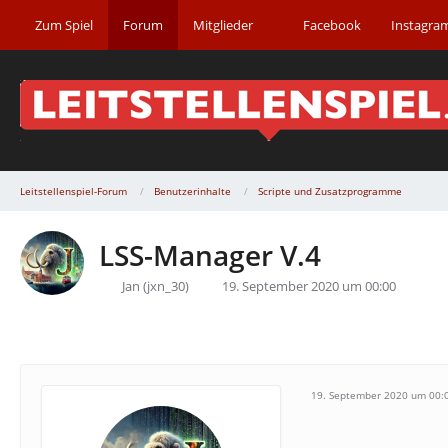
Zum Spiel
Forum
Mitglieder
Facebook
Instagra
Leitstellenspiel-Forum
Benutzerinhalte
Scripte und Zusatzprogramme
LSS-Manager V.4
Jan (jxn_30)
19. September 2020 um 00:00
19. September 2020 um 00: