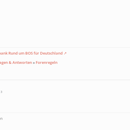
nbank Rund um BOS für Deutschland
agen & Antworten
»
Forenregeln
13
en