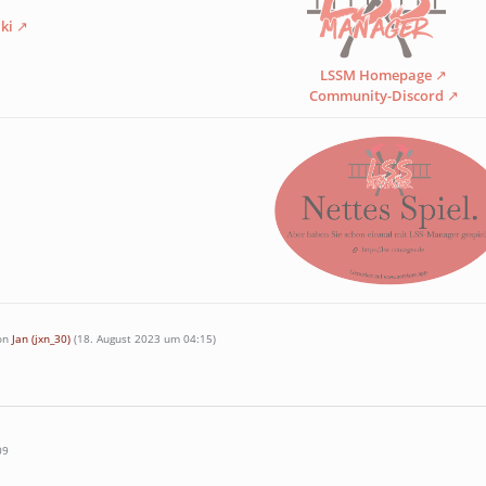
ki
LSSM Homepage
Community-Discord
von
Jan (jxn_30)
(
18. August 2023 um 04:15
)
09