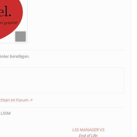
nker bereitlegen.
ichten im Forum
m LSSM
LSS MANAGER V3
End of Life: