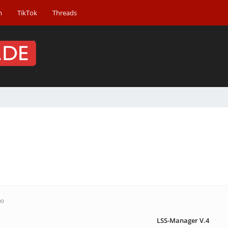
m
TikTok
Threads
00
LSS-Manager V.4