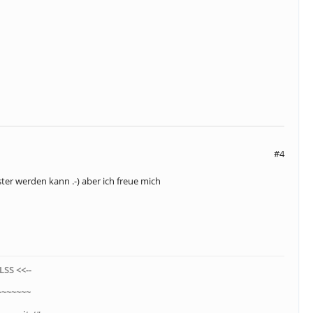
#4
ter werden kann .-) aber ich freue mich
LSS <<--
~~~~~~~