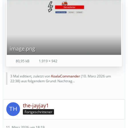
image.png
80,95 kB
1.919 × 942
3 Mal editiert, zuletzt von
KoalaCommander
(
10. März 2026 um
22:38
) aus folgendem Grund: Nachtrag...
the-jayjay1
Fortgeschrittener
11. März 2026 um 18:19