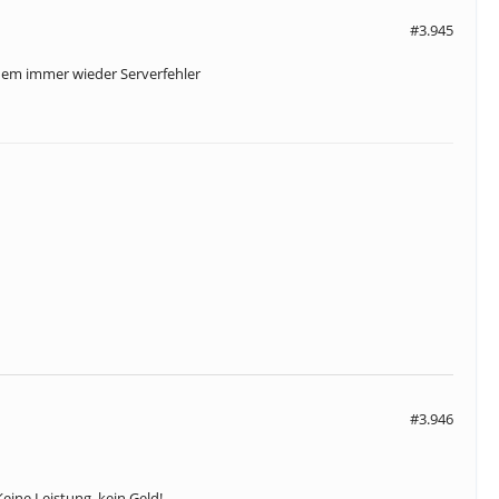
#3.945
dem immer wieder Serverfehler
#3.946
ine Leistung, kein Geld!