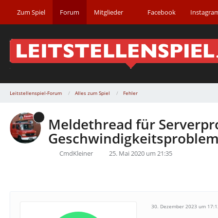
Zum Spiel
Forum
Mitglieder
Facebook
Instagra
Leitstellenspiel-Forum
Alles zum Spiel
Fehler
Meldethread für Serverpro
Geschwindigkeitsproblem
CmdKleiner
25. Mai 2020 um 21:35
30. Dezember 2023 um 17:1