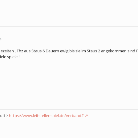
9
dezeiten , Fhz aus Staus 6 Dauern ewig bis sie im Staus 2 angekommen sind
ele spiele !
Futi >
https://www.leitstellenspiel.de/verband#