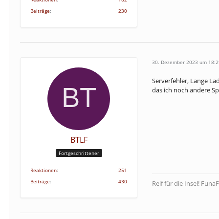
Beiträge
230
30. Dezember 2023 um 18:2
Serverfehler, Lange La
das ich noch andere Spi
BTLF
Fortgeschrittener
Reaktionen
251
Beiträge
430
Reif für die Insel! Funa