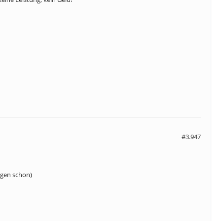
#3.947
agen schon)