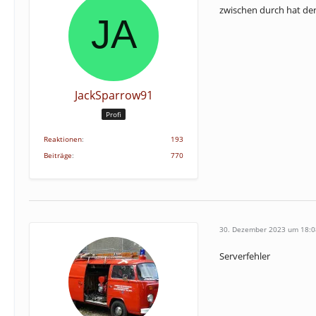
zwischen durch hat der
JackSparrow91
Profi
Reaktionen
193
Beiträge
770
30. Dezember 2023 um 18:0
Serverfehler