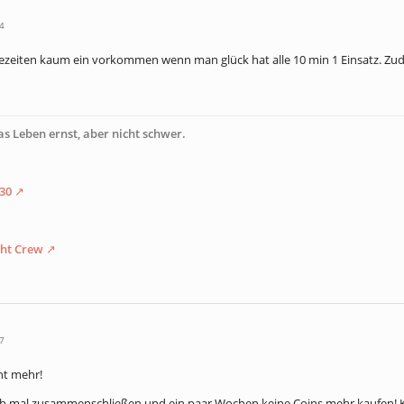
4
ezeiten kaum ein vorkommen wenn man glück hat alle 10 min 1 Einsatz. Zu
s Leben ernst, aber nicht schwer.
30
cht Crew
7
ht mehr!
sich mal zusammenschließen und ein paar Wochen keine Coins mehr kaufen! Ke