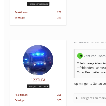
Fortgeschrittener
Reaktionen
282
Beiträge
293
30. Dezember 2023 um 20:2
Zitat von Thom
* Sehr lange Alarmi
* fehlenden Fahrzeu
* das Bearbeiten vo
122TLFA
Jup mir gehts Genau so
Fortgeschrittener
Reaktionen
225
Hier gehts zu mein
Beiträge
365