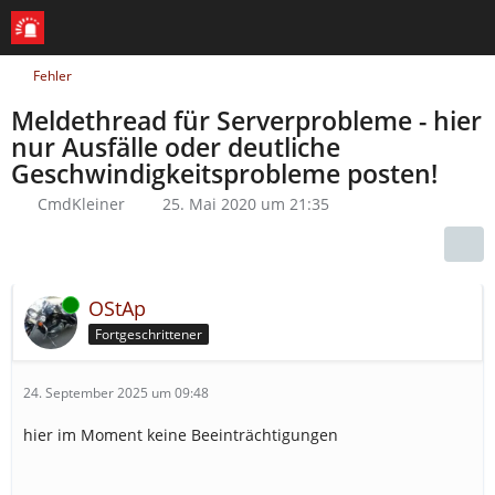
Fehler
Meldethread für Serverprobleme - hier
nur Ausfälle oder deutliche
Geschwindigkeitsprobleme posten!
CmdKleiner
25. Mai 2020 um 21:35
Online
OStAp
Fortgeschrittener
24. September 2025 um 09:48
hier im Moment keine Beeinträchtigungen