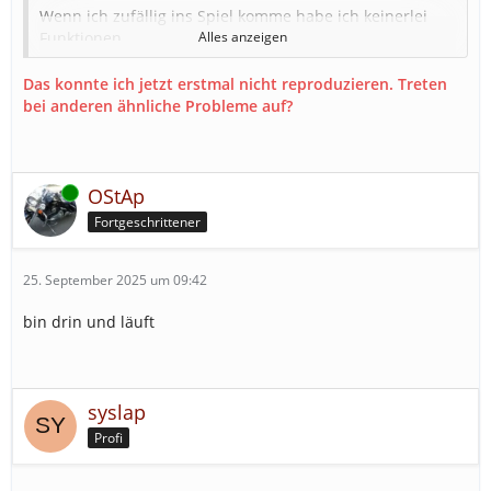
Wenn ich zufällig ins Spiel komme habe ich keinerlei
Funktionen.
Alles anzeigen
Jeder Tastdruck endet in einer Endlos Schleife.
Das konnte ich jetzt erstmal nicht reproduzieren. Treten
bei anderen ähnliche Probleme auf?
Langsam macht es wirklich keinen Spass mehr.
Und zur Info: Ich spiele nicht erst seit gestern - habe
alle Möglichkeiten Speicher leeren, Spielneustart,
Online
RechnerneuStart usw. versucht.
OStAp
Fortgeschrittener
Keine Besserung.
Bitte dringenst um Antwort!
25. September 2025 um 09:42
bin drin und läuft
syslap
Profi