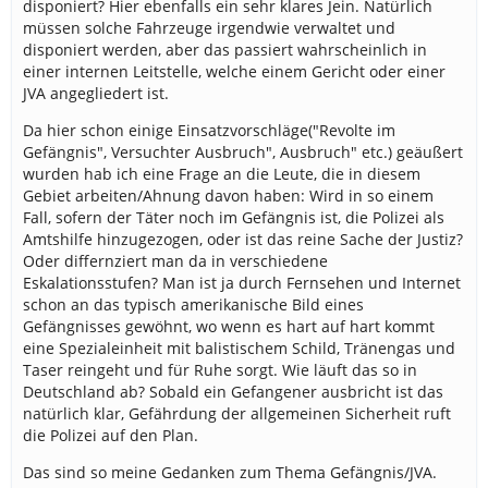
disponiert? Hier ebenfalls ein sehr klares Jein. Natürlich
müssen solche Fahrzeuge irgendwie verwaltet und
disponiert werden, aber das passiert wahrscheinlich in
einer internen Leitstelle, welche einem Gericht oder einer
JVA angegliedert ist.
Da hier schon einige Einsatzvorschläge("Revolte im
Gefängnis", Versuchter Ausbruch", Ausbruch" etc.) geäußert
wurden hab ich eine Frage an die Leute, die in diesem
Gebiet arbeiten/Ahnung davon haben: Wird in so einem
Fall, sofern der Täter noch im Gefängnis ist, die Polizei als
Amtshilfe hinzugezogen, oder ist das reine Sache der Justiz?
Oder differnziert man da in verschiedene
Eskalationsstufen? Man ist ja durch Fernsehen und Internet
schon an das typisch amerikanische Bild eines
Gefängnisses gewöhnt, wo wenn es hart auf hart kommt
eine Spezialeinheit mit balistischem Schild, Tränengas und
Taser reingeht und für Ruhe sorgt. Wie läuft das so in
Deutschland ab? Sobald ein Gefangener ausbricht ist das
natürlich klar, Gefährdung der allgemeinen Sicherheit ruft
die Polizei auf den Plan.
Das sind so meine Gedanken zum Thema Gefängnis/JVA.