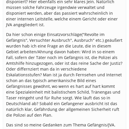
disponiert? Hier ebenfalls ein sehr klares Jein. Natürlich
müssen solche Fahrzeuge irgendwie verwaltet und
disponiert werden, aber das passiert wahrscheinlich in
einer internen Leitstelle, welche einem Gericht oder einer
JVA angegliedert ist.
Da hier schon einige Einsatzvorschläge("Revolte im
Gefängnis", Versuchter Ausbruch", Ausbruch" etc.) geäußert
wurden hab ich eine Frage an die Leute, die in diesem
Gebiet arbeiten/Ahnung davon haben: Wird in so einem
Fall, sofern der Täter noch im Gefängnis ist, die Polizei als
Amtshilfe hinzugezogen, oder ist das reine Sache der Justiz?
Oder differnziert man da in verschiedene
Eskalationsstufen? Man ist ja durch Fernsehen und Internet
schon an das typisch amerikanische Bild eines
Gefängnisses gewöhnt, wo wenn es hart auf hart kommt
eine Spezialeinheit mit balistischem Schild, Tränengas und
Taser reingeht und für Ruhe sorgt. Wie läuft das so in
Deutschland ab? Sobald ein Gefangener ausbricht ist das
natürlich klar, Gefährdung der allgemeinen Sicherheit ruft
die Polizei auf den Plan.
Das sind so meine Gedanken zum Thema Gefängnis/JVA.