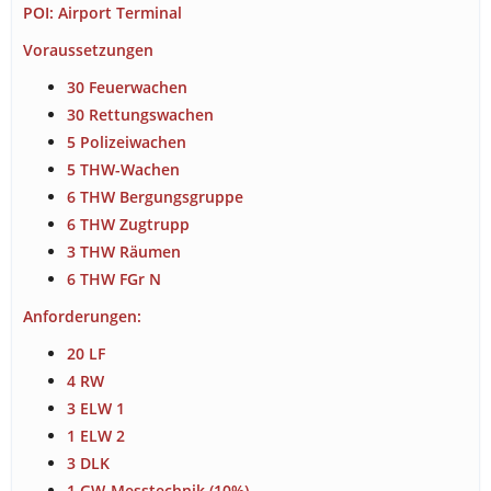
POI: Airport Terminal
Voraussetzungen
30 Feuerwachen
30 Rettungswachen
5 Polizeiwachen
5 THW-Wachen
6 THW Bergungsgruppe
6 THW Zugtrupp
3 THW Räumen
6 THW FGr N
Anforderungen:
20 LF
4 RW
3 ELW 1
1 ELW 2
3 DLK
1 GW-Messtechnik (10%)