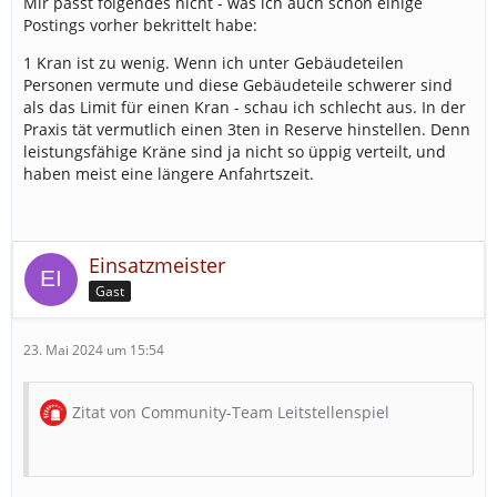
6 MzGW (FGr N)
Mir passt folgendes nicht - was ich auch schon einige
30 Rettungswachen
Postings vorher bekrittelt habe:
3 BRmG R
5 Polizeiwachen
1 Rettungshundestaffel (mit Ausbau, 30%, +365
1 Kran ist zu wenig. Wenn ich unter Gebäudeteilen
5 THW-Wachen
Credits)
Personen vermute und diese Gebäudeteile schwerer sind
6 THW Bergungsgruppe
2 MzGW SB (mit Ausbau, +820 Credits)
als das Limit für einen Kran - schau ich schlecht aus. In der
Praxis tät vermutlich einen 3ten in Reserve hinstellen. Denn
6 THW Zugtrupp
1 DGL (mit Ausbau, +365 Credits)
leistungsfähige Kräne sind ja nicht so üppig verteilt, und
3 THW Räumen
2 Drohnen (mit Ausbau, +400 Credits)
haben meist eine längere Anfahrtszeit.
6 THW FGr N
Mit Ausbau
Fachzug Führung und Kommunikation
, +
2400 Credits
Anforderungen:
1 Anh FüLa
Einsatzmeister
20 LF
1 FuKomKW
4 RW
Gast
1 FmKW
3 ELW 1
1 FüKw (THW)
1 ELW 2
23. Mai 2024 um 15:54
1 MTW FGr K
3 DLK
1 GW-Messtechnik (10%)
Zitat von Community-Team Leitstellenspiel
1 GW-Gefahrgut (10%)
Es gibt 50 bis 100 Verletzte mit einer
1 GW-Höhenrettung (40%)
Transportwahrscheinlichkeit von 50% in die Allgemeine
1 FWK (50%)
Innere, Allgemeine Chirurgie, Unfallchirurgie, 50 % NEF