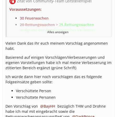
Zitat von Community-Team Leitstellenspiel
Voraussetzungen:
30 Feuerwachen
20 Rettungswachen
>
25 Rettungswachen
(aufgrund der Anzahl möglicher Verletzte)
Alles anzeigen
5 Polizeiwachen
5 THW-Wachen
Vielen Dank das ihr euch meinem Vorschlag angenommen
habt.
4 THW Bergungsgruppe
2 THW Zugtrupp
Basierend auf einigen Vorschlägen/Verbesserungen und
eigenen Vorstellungen habe ich mal meine Verbesserung im
4 THW Räumen
ztitierten Bereich ergänzt (grüne Schrift)
3 THW FGr N
2 THW Führung
Ich würde dann hier noch vorschlagen das es folgende
Folgeeinsätze geben sollte:
1 Drohnenausbau
Verschüttete Person
Anforderungen:
Verschüttete Personen
20 LF
Den Vorschlag von
BayHH
bezüglich THW und Drohne
4 RW
habe ich mal mit eingebracht sowie die
3 ELW 1
Rettungswachenanpassung/FwK von
DarkPrince
.