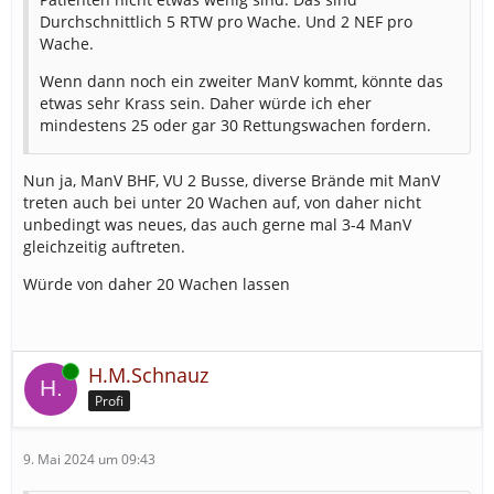
1 FuKomKW
Durchschnittlich 5 RTW pro Wache. Und 2 NEF pro
1 FmKW
Wache.
1 FüKw (THW)
Wenn dann noch ein zweiter ManV kommt, könnte das
1 MTW FGr K (mit Ausbau Führung , + XXX Credits
etwas sehr Krass sein. Daher würde ich eher
gesamte Führungsfahrzeuge)
mindestens 25 oder gar 30 Rettungswachen fordern.
Nun ja, ManV BHF, VU 2 Busse, diverse Brände mit ManV
treten auch bei unter 20 Wachen auf, von daher nicht
unbedingt was neues, das auch gerne mal 3-4 ManV
gleichzeitig auftreten.
Würde von daher 20 Wachen lassen
Online
H.M.Schnauz
Profi
9. Mai 2024 um 09:43