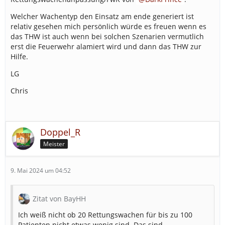
1 ELW 2
Welcher Wachentyp den Einsatz am ende generiert ist
3 DLK
relativ gesehen mich persönlich würde es freuen wenn es
1 GW-Messtechnik (10%)
das THW ist auch wenn bei solchen Szenarien vermutlich
1 GW-Gefahrgut (10%)
erst die Feuerwehr alamiert wird und dann das THW zur
1 GW-Höhenrettung (40%)
Hilfe.
1 FWK
(50%)
2 FwK
LG
10 FuStW >
4 FuStW können durch Motorräder
ersetzt werde (Verkehr umleiten zum Beispiel)
Chris
4 GKW
>
6 GKW
2 MTW-TZ
>
6 MTW-TZ
2 MzGW (FGr N)
>
6 MzGW (FGr N)
Doppel_R
4 BRmG R
>
3 BRmG R
Meister
1 Rettungshundestaffel (mit Ausbau, 30%, +365
Credits)
9. Mai 2024 um 04:52
2 MzGW SB (mit Ausbau, +820 Credits)
1 DGL (mit Ausbau, +365 Credits)
Zitat von BayHH
1 Drohne (mit Ausbau, + XXX Credits)
1 Anh FüLa
Ich weiß nicht ob 20 Rettungswachen für bis zu 100
Patienten nicht etwas wenig sind. Das sind