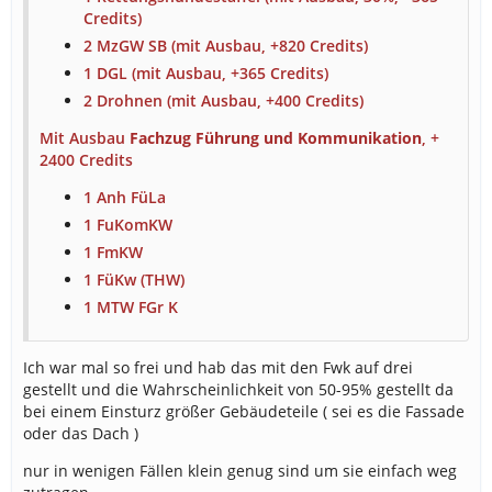
Credits)
2 MzGW SB (mit Ausbau, +820 Credits)
Es gibt 50 bis 100 Verletzte mit einer
1 DGL (mit Ausbau, +365 Credits)
Transportwahrscheinlichkeit von 50% in die Allgemeine
2 Drohnen (mit Ausbau, +400 Credits)
Innere, Allgemeine Chirurgie, Unfallchirurgie, 50 % NEF
Wahrscheinlichkeit und 20 % RTH Wahrscheinlichkeit
Mit Ausbau
Fachzug Führung und Kommunikation
, +
2400 Credits
Der Verdienst beträgt durchschnittlich 15678 Credits.
1 Anh FüLa
1 FuKomKW
1 FmKW
1 FüKw (THW)
1 MTW FGr K
Ich war mal so frei und hab das mit den Fwk auf drei
gestellt und die Wahrscheinlichkeit von 50-95% gestellt da
bei einem Einsturz größer Gebäudeteile ( sei es die Fassade
oder das Dach )
nur in wenigen Fällen klein genug sind um sie einfach weg