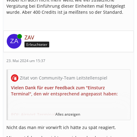
6 THW Zugtrupp
Vergütung bei Einführung dieser Einheiten mal festgelegt
3 THW Räumen
wurde. Aber 400 Credits ist ja meißtens so der Standard.
6 THW FGr N
Anforderungen:
Online
ZAV
20 LF
Erleuchteter
4 RW
3 ELW 1
23. Mai 2024 um 15:37
1 ELW 2
3 DLK
1 GW-Messtechnik (10%)
Zitat von Community-Team Leitstellenspiel
1 GW-Gefahrgut (10%)
Vielen Dank für euer Feedback zum "Einsturz
1 GW-Höhenrettung (40%)
Terminal", den wir entsprechend angepasst haben:
1 FWK (50%)
10 FuStW (davon können 4 durch Motorräder
ersetz werden)
POI: Airport Terminal
Alles anzeigen
6 GKW
Voraussetzungen
Nicht das man mir vorwirft ich hätte zu spät reagiert.
6 MTW-TZ
30 Feuerwachen