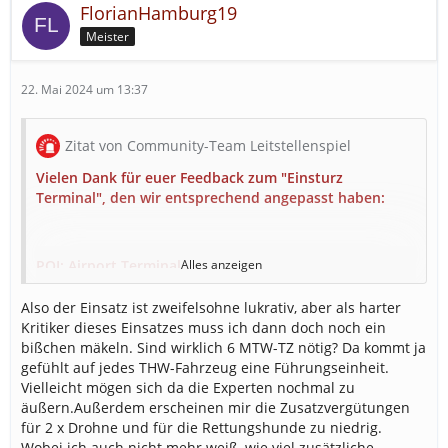
FlorianHamburg19
Meister
22. Mai 2024 um 13:37
Zitat von Community-Team Leitstellenspiel
Vielen Dank für euer Feedback zum "Einsturz
Terminal", den wir entsprechend angepasst haben:
POI: Airport Terminal
Alles anzeigen
Voraussetzungen
Also der Einsatz ist zweifelsohne lukrativ, aber als harter
Kritiker dieses Einsatzes muss ich dann doch noch ein
30 Feuerwachen
bißchen mäkeln. Sind wirklich 6 MTW-TZ nötig? Da kommt ja
30 Rettungswachen
gefühlt auf jedes THW-Fahrzeug eine Führungseinheit.
5 Polizeiwachen
Vielleicht mögen sich da die Experten nochmal zu
äußern.Außerdem erscheinen mir die Zusatzvergütungen
5 THW-Wachen
für 2 x Drohne und für die Rettungshunde zu niedrig.
6 THW Bergungsgruppe
Wobei ich auch nicht mehr weiß, wie viel zusätzliche