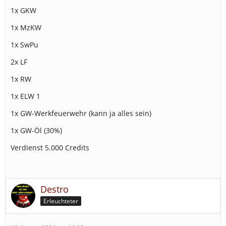
1x GKW
1x MzKW
1x SwPu
2x LF
1x RW
1x ELW 1
1x GW-Werkfeuerwehr (kann ja alles sein)
1x GW-Öl (30%)
Verdienst 5.000 Credits
Destro
Erleuchteter