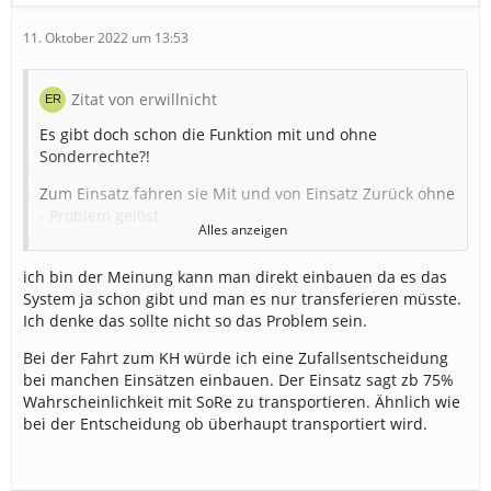
11. Oktober 2022 um 13:53
Zitat von erwillnicht
Es gibt doch schon die Funktion mit und ohne
Sonderrechte?!
Zum Einsatz fahren sie Mit und von Einsatz Zurück ohne
- Problem gelöst
Alles anzeigen
Spaß bei Seite - Ich brauche die Funktion nicht
ich bin der Meinung kann man direkt einbauen da es das
Und genau da fängt es dann bei neuen Spieler an. Ich
System ja schon gibt und man es nur transferieren müsste.
sehe jetzt schon dann die täglichen Fragen im
Ich denke das sollte nicht so das Problem sein.
Verband/Forum/Support - Was macht der Knopf?
Warum dauert es so lange bis Sie ankommen und und
Bei der Fahrt zum KH würde ich eine Zufallsentscheidung
und
bei manchen Einsätzen einbauen. Der Einsatz sagt zb 75%
Wahrscheinlichkeit mit SoRe zu transportieren. Ähnlich wie
Mann kann es vielleicht in ferner Zukunft einbauen,
bei der Entscheidung ob überhaupt transportiert wird.
wenn alles andere (zb. offene Baustellen) abgearbeitet
ist.