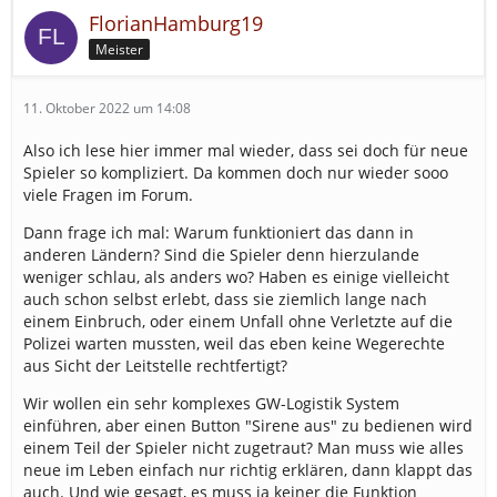
Und im Endeffekt: ist das eine Entscheidung, die der
FlorianHamburg19
Fahrer zu treffen und vor allem auch zu verantworten
hat; diese Verantwortung können ihm
Meister
Rettungsleitstelle, Notarzt, Transportführer oder
Einsatzleiter nicht abnehmen.
11. Oktober 2022 um 14:08
Also ich lese hier immer mal wieder, dass sei doch für neue
Spieler so kompliziert. Da kommen doch nur wieder sooo
viele Fragen im Forum.
Dann frage ich mal: Warum funktioniert das dann in
anderen Ländern? Sind die Spieler denn hierzulande
weniger schlau, als anders wo? Haben es einige vielleicht
auch schon selbst erlebt, dass sie ziemlich lange nach
einem Einbruch, oder einem Unfall ohne Verletzte auf die
Polizei warten mussten, weil das eben keine Wegerechte
aus Sicht der Leitstelle rechtfertigt?
Wir wollen ein sehr komplexes GW-Logistik System
einführen, aber einen Button "Sirene aus" zu bedienen wird
einem Teil der Spieler nicht zugetraut? Man muss wie alles
neue im Leben einfach nur richtig erklären, dann klappt das
auch. Und wie gesagt, es muss ja keiner die Funktion