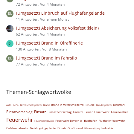
72 Antworten, Vor 4 Monaten
[Umgesetzt] Einbruch auf Flughafengelände
11 Antworten, Vor einem Monat
[Umgesetzt] Absicherung Volksfest (klein)
62 Antworten, Vor 4 Monaten
[Umgesetzt] Brand in Ölraffinerie
130 Antworten, Vor 8 Monaten
[Umgesetzt] Brand im Fahrsilo
77 Antworten, Vor 7 Monaten
Themen-Schlagwortwolke
Brand in Metallschleiferrei
Brücke
Diebstahl
auto
BePo
Bereitschaftspolizei
Brand
Bundespolizei
Einsatvorschlag
Einsatz
Einsatzvorschlag
Feuer
Feuerweher
Einsätze
Feuerrwehr
Feuerwehr
flughafen
Feuerwehr Bayern 🚨
Flughafenfeuerwehr
Feuerwehr Bayern
Großbrand
Gefahrenabwehr
Gefahrgut
geplanter Einsatz
Industrie
Höhenrettung